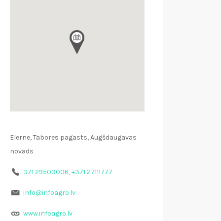
Elerne, Tabores pagasts, Augšdaugavas
novads
371 29503006, +371 27111777
info@infoagro.lv
www.infoagro.lv