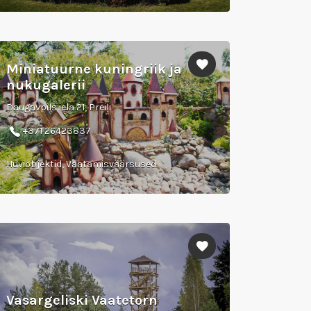
Miniatuurne kuningriik ja
nukugalerii
Daugavpils iela 21, Preiļi
+371 26423837
Huviobjektid, Vaatamisväärsused
Vasargeliski Vaatetorn