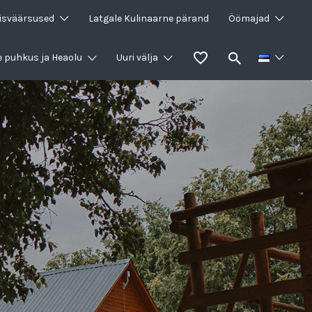
isväärsused
Latgale Kulinaarne pärand
Öömajad
e puhkus ja Heaolu
Uuri välja