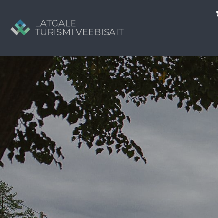
Search
for:
Tavs brīvdienu ceļvedis