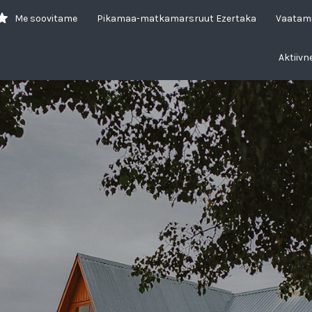
Me soovitame
Pikamaa-matkamarsruut Ezertaka
Vaatam
Aktiivn