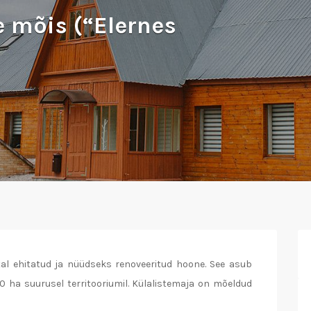
e mõis (“Elernes
tal ehitatud ja nüüdseks renoveeritud hoone. See asub
30 ha suurusel territooriumil. Külalistemaja on mõeldud