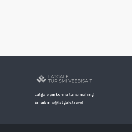
Latgale piirkonna turismiühing
Email: info@latgale.travel