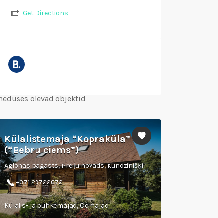
Get Directions
heduses olevad objektid
Külalistemaja “Kopraküla”
(“Bebru ciems”)
Aglonas pagasts, Preiļu novads, Kundzinišķi, "Beavers", LV-5304
+371 29722872
Külalis- ja puhkemajad, Öömajad