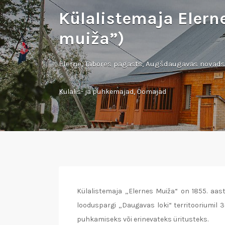
Külalistemaja Elern
muiža”)
Elerne, Tabores pagasts, Augšdaugavas novads
Külalis- ja puhkemajad
,
Öömajad
Külalistemaja „Elernes Muiža“ on 1855. aas
looduspargi „Daugavas loki“ territooriumil 
puhkamiseks või erinevateks üritusteks.