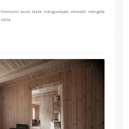
ritooriumil asub laste mänguväljak, võimalik mängida
 sõita.