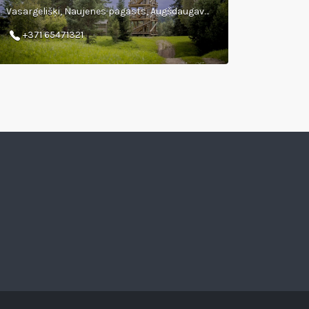
Vasargelišķi, Naujenes pagasts, Augšdaugavas novads
+371 65471321