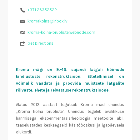
+371 26352522
kromakolns@inbox.lv
kroma-kolna-bruoliste.webnode.com
Get Directions
Kroma mägi on 9.–13. sajandi latgali hõimude
kindlustuste rekonstruktsioon. Ettetellimisel on
võimalik vaadata ja proovida muistsete latgalite
rõivaste, ehete ja relvastuse rekonstruktsioone.
Alates 2012. aastast tegutseb Kroma mäel ühendus
„Kroma kolna bruoliste“. Ühendus tegeleb avalikkuse
harimisega eksperimentaalarheoloogia meetodite abil,
taaselustades keskaegseid käsitööoskusi ja igapäevaelu
olukordi.