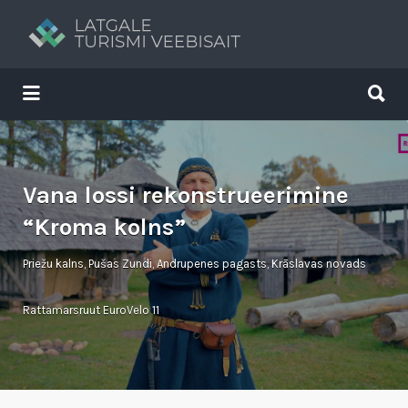
Search
for:
Search
for:
Tavs brīvdienu ceļvedis
Vana lossi rekonstrueerimine
“Kroma kolns”
Priežu kalns, Pušas Zundi, Andrupenes pagasts, Krāslavas novads
Rattamarsruut EuroVelo 11