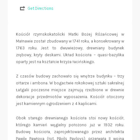
Get Directions
Kościół rzymskokatolicki Matki Bożej Różańcowej w
Małnawie został zbudowany w 1741 roku, a konsekrowany w
1763 roku. Jest to dwuwieżowy, drewniany budynek
zrębowy, kryty deskami. Układ kościoła – quasi-bazylika
oparty jest na kształcie krzyża łacińskiego.
Z czasów budowy zachowało się wnętrze budynku – trzy
ołtarze i ambona. W bogactwie rokokowej sztuki sakralnej
Łatgalii poczesne miejsce zajmują rzeźbione w drewnie
dekoracje przedmiotów wyposażenia. Kościół otoczony
jest kamiennym ogrodzeniem z 4 kaplicami.
Obok starego drewnianego kościoła stoi nowy kościół,
którego kamień węgielny położono już w 1932 roku.
Budowę kościoła, zaprojektowanego przez architekta
Pawilę Pawłova (łot. Pāvils Pavlovs), przerwała II wojna