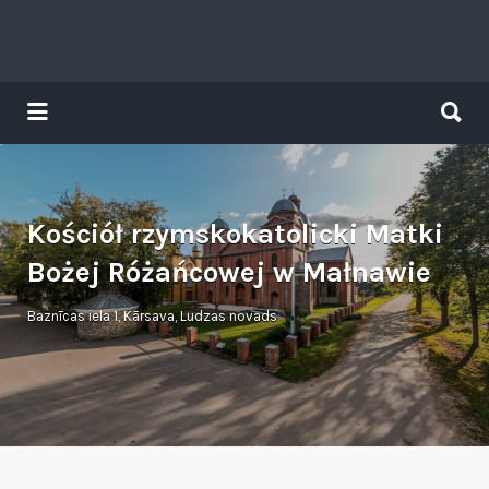
Search
for:
Search
for:
Tavs brīvdienu ceļvedis
Kościół rzymskokatolicki Matki
Bożej Różańcowej w Małnawie
Baznīcas iela 1, Kārsava, Ludzas novads