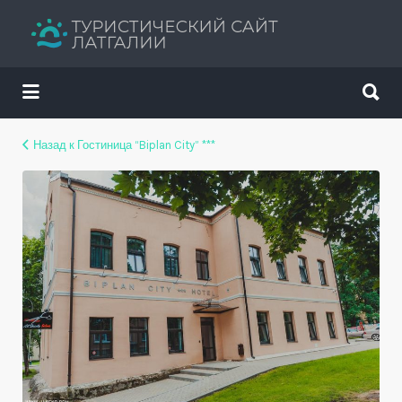
Искать:
Искать:
Путеводитель твоего отдыха
Назад к Гостиница “Biplan City” ***