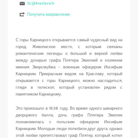
tic@kraslava.lv
Получить направление
С горы Карницкого открывается самый чудесный вид на
город. Живописное место, с которым связаны
романтические легенды о большой и верной любви
между дочерью графа Плятера Эмилией и хозяином
имения Эверсмуйжа – военным офицером Иосифым
Карницким. Прекрасным видом на Краславу, который
открывается с горы Карницкого, можно насладиться,
глядя в телескоп, который установлен рядом с
памятником Карницкому.
Это произошло в 1838 году. Во время одного шикарного
дворцового балла, дочь графа Плятера Эмилия
познакомилась с польским офицером Иосифым
Карницким. Молодые люди полюбили друг друга, однако
этой любви препятствовал граф Плятер, который хотел