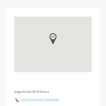
Augusta iela 28, Krāslava
+371 656 22201; 29376090