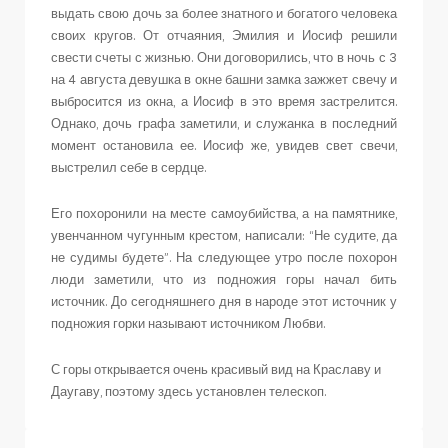
выдать свою дочь за более знатного и богатого человека
своих кругов. От отчаяния, Эмилия и Иосиф решили
свести счеты с жизнью. Они договорились, что в ночь с 3
на 4 августа девушка в окне башни замка зажжет свечу и
выбросится из окна, а Иосиф в это время застрелится.
Однако, дочь графа заметили, и служанка в последний
момент остановила ее. Иосиф же, увидев свет свечи,
выстрелил себе в сердце.
Его похоронили на месте самоубийства, а на памятнике,
увенчанном чугунным крестом, написали: “Не судите, да
не судимы будете”. На следующее утро после похорон
люди заметили, что из подножия горы начал бить
источник. До сегодняшнего дня в народе этот источник у
подножия горки называют источником Любви.
С горы открывается очень красивый вид на Краславу и
Даугаву, поэтому здесь установлен телескоп.