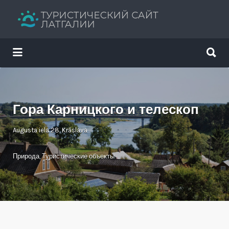
Искать:
Искать:
Путеводитель твоего отдыха
Гора Карницкого и телескоп
Augusta iela 28, Krāslava
Природа
,
Туристические объекты