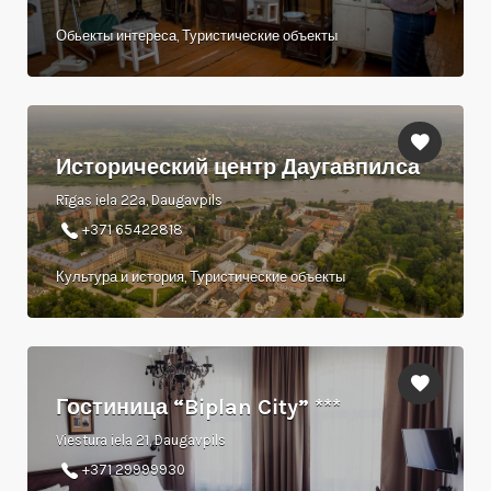
Обьекты интереса, Туристические объекты
Исторический центр Даугавпилса
Rīgas iela 22a, Daugavpils
+371 65422818
Культура и история, Туристические объекты
Гостиница “Biplan City” ***
Viestura iela 21, Daugavpils
+371 29999930