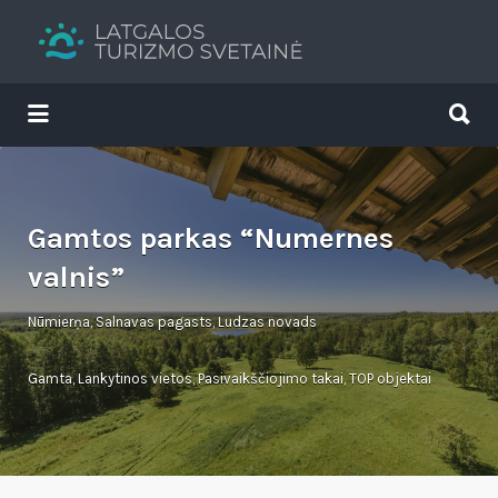
Search
for:
Search
for:
Tavs brīvdienu ceļvedis
Gamtos parkas “Numernes
valnis”
Nūmierņa, Salnavas pagasts, Ludzas novads
Gamta
,
Lankytinos vietos
,
Pasivaikščiojimo takai
,
TOP objektai