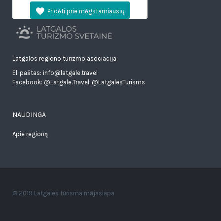
Latgalos regiono turizmo asociacija
El. paštas: info@latgale.travel
Facebook:
@Latgale.Travel
,
@LatgalesTurisms
NAUDINGA
Apie regioną
© 2019 Latgales tūrisma mājaslapa