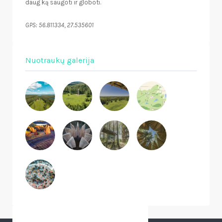
daug ką saugoti ir globoti.
GPS: 56.811334, 27.535601
Nuotraukų galerija