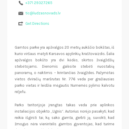
+371 29327265
tic@ludzasnovads.lv
Get Directions
Gamtos parke yra apžvalgos 20 metrų aukščio bokštas, iš
kurio viršaus matyti Karsavos apylinkių kraštovaizdis. Šalia
apžvalgos bokšto yra dvi kėdės, skirtos žvaigždžių
stebėtojams. Dienomis galėsite stebėti nuostabią
panoramą, o naktimis – krintančias žvaigždes. Pažymėtas
vietos dviračių maršrutas Nr. 776 veda per gražiausias
parko vietas ir leidžia mėgautis Numernės pylimo kalvotu
reljefu.
Parko teritorijoje įrengtas takas veda prie aplinkos
instaliacijos objekto „Ugnis“. Autorius norėjo pasakyti, kad
reikia išgirsti tai, ką sako gamta, gerbti ją, suvokti, kad
žmogus nėra vienintelis gamtos gyventojas, kad turime