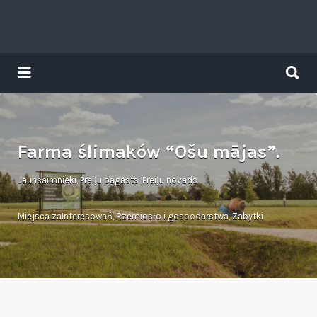
Search
for:
Search
for:
Tavs brīvdienu ceļvedis
Farma ślimaków “Ošu mājas”.
Jaunsaimnieki, Preiļu pagasts, Preiļu novads
Miejsca zaInteresowań
,
Rzemiosło i gospodarstwa
,
Zabytki