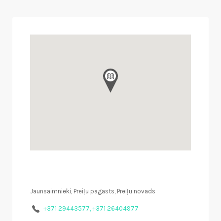
Jaunsaimnieki, Preiļu pagasts, Preiļu novads
+371 29443577, +371 26404977