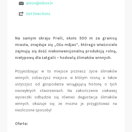
ainisn@inbox.lv
Get Directions
Na samym skraju Preili, około 500 m za granicą
miasta, znajduje się „Ošu mājas”, którego właściciele
zajmują się dość niekonwencjonalną produkcją rolną,
nietypową dla Łatgalii – hodowlą ślimaków winnych.
Przyjeżdżając w to miejsce poznasz życie ślimaków
winnych, zobaczysz miejsce, w którym rosną, a także
usłyszysz od gospodarza wciągającą historię o tych
niezwykłych stworzeniach. Na zakończenie ciekawej
wycieczki odbędzie się również degustacja ślimaków
winnych, okazuje się, że można je przygotować na
niezliczone sposoby!
Oferta: