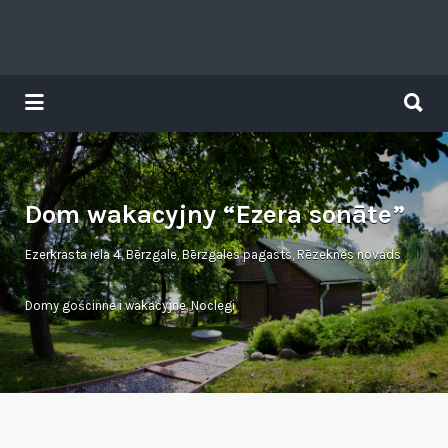
Search
for:
Search
for:
Tavs brīvdienu ceļvedis
Dom wakacyjny “Ezera sonāte”
Ezerkrasta iela 4, Bērzgale, Bērzgales pagasts, Rēzeknes novads
Domy gościnne i wakacyjne
,
Noclegi