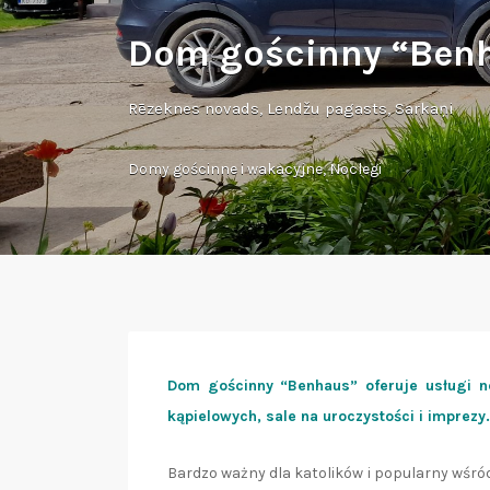
Dom gościnny “Ben
Rēzeknes novads, Lendžu pagasts, Sarkaņi
Domy gościnne i wakacyjne
,
Noclegi
Dom gościnny “Benhaus” oferuje usługi n
kąpielowych, sale na uroczystości i imprezy.
Bardzo ważny dla katolików i popularny wśród