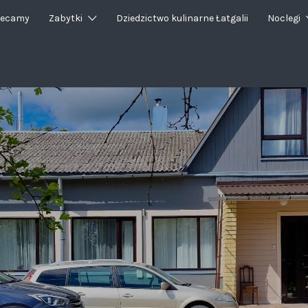
lecamy
Zabytki
Dziedzictwo kulinarne Łatgalii
Noclegi