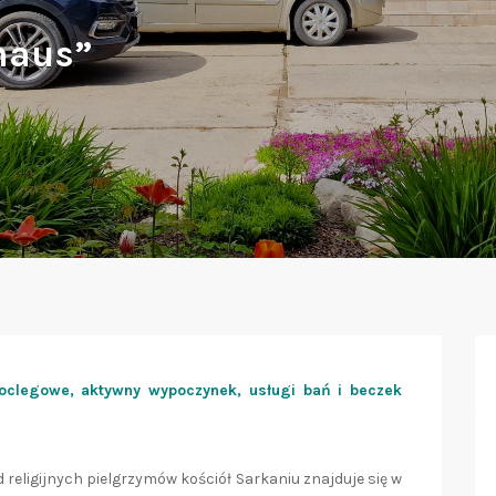
haus”
oclegowe, aktywny wypoczynek, usługi bań i beczek
 religijnych pielgrzymów kościół Sarkaniu znajduje się w