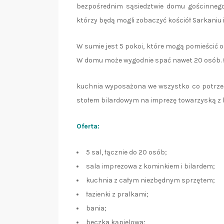
bezpośrednim sąsiedztwie domu gościnnego
którzy będą mogli zobaczyć kościół Sarkaniu i
W sumie jest 5 pokoi, które mogą pomieścić 
W domu może wygodnie spać nawet 20 osób. Ł
kuchnia wyposażona we wszystko co potrzeb
stołem bilardowym na imprezę towarzyską z b
Oferta:
5 sal, łącznie do 20 osób;
sala imprezowa z kominkiem i bilardem;
kuchnia z całym niezbędnym sprzętem;
łazienki z pralkami;
bania;
beczka kąpielowa;