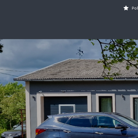
Search
Po
for:
Tavs brīvdienu ceļvedis