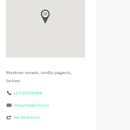
Rēzeknes novads, Lendžu pagasts,
Sarkaņi
+371 29376386
inta.pilka@inbox.lv
Get Directions