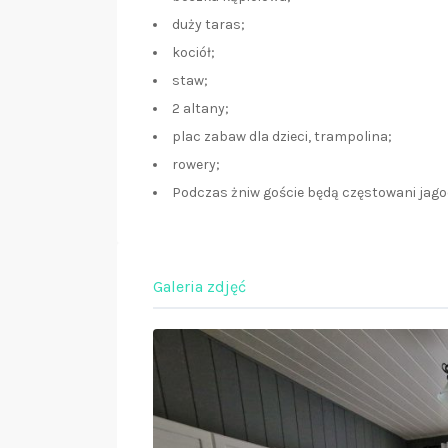
duży taras;
kociół;
staw;
2 altany;
plac zabaw dla dzieci, trampolina;
rowery;
Podczas żniw goście będą częstowani jagod
Galeria zdjęć