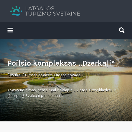
Search
for:
Search
for:
Tavs brīvdienu ceļvedis
Poilsio kompleksas „Dzerkaļi“
"Dzerkaļi", Cirmas pagasts, Ludzas novads
Apgyvendinimas
,
Kempingai ir palapinių vietos
,
Stovyklavietė ir
glamping
,
Svečių ir poilsio namai