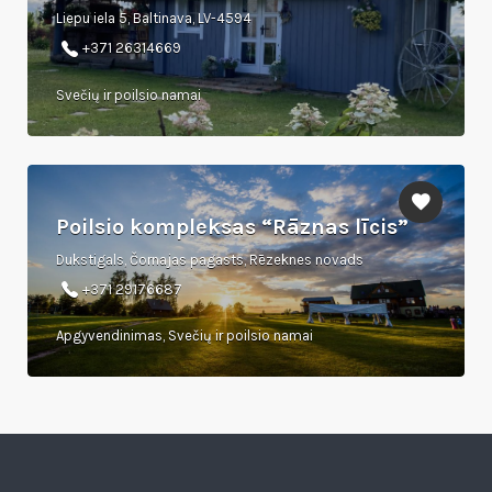
Liepu iela 5, Baltinava, LV-4594
+371 26314669
Svečių ir poilsio namai
Poilsio kompleksas “Rāznas līcis”
Dukstigals, Čornajas pagasts, Rēzeknes novads
+371 29176687
Apgyvendinimas, Svečių ir poilsio namai