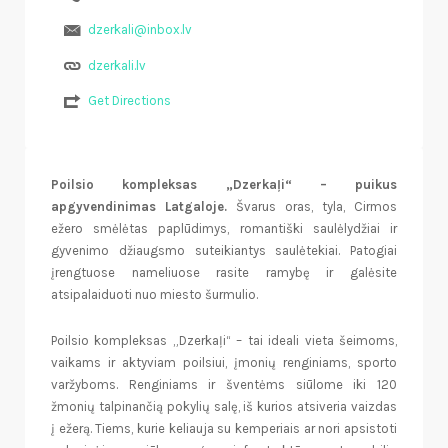
dzerkali@inbox.lv
dzerkali.lv
Get Directions
Poilsio kompleksas „Dzerkaļi“ – puikus
apgyvendinimas Latgaloje.
Švarus oras, tyla, Cirmos
ežero smėlėtas paplūdimys, romantiški saulėlydžiai ir
gyvenimo džiaugsmo suteikiantys saulėtekiai. Patogiai
įrengtuose nameliuose rasite ramybę ir galėsite
atsipalaiduoti nuo miesto šurmulio.
Poilsio kompleksas „Dzerkaļi“ – tai ideali vieta šeimoms,
vaikams ir aktyviam poilsiui, įmonių renginiams, sporto
varžyboms. Renginiams ir šventėms siūlome iki 120
žmonių talpinančią pokylių salę, iš kurios atsiveria vaizdas
į ežerą. Tiems, kurie keliauja su kemperiais ar nori apsistoti