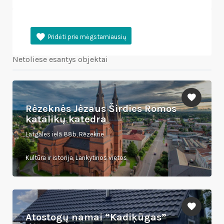
Netoliese esantys objektai
Rėzeknės Jėzaus Širdies Romos
katalikų katedra
Latgales ielā 88b, Rēzekne
Kultūra ir istorija, Lankytinos vietos
Atostogų namai “Kadiķūgas”