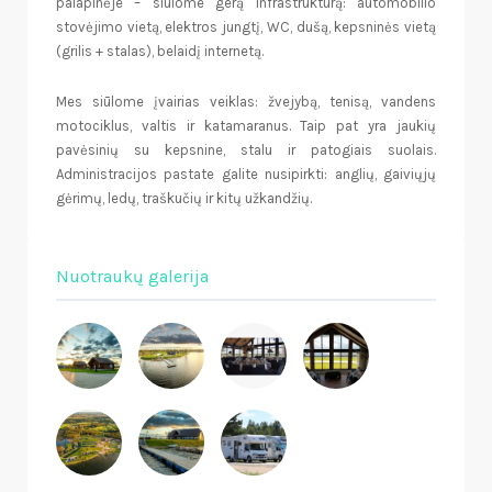
palapinėje – siūlome gerą infrastruktūrą: automobilio
stovėjimo vietą, elektros jungtį, WC, dušą, kepsninės vietą
(grilis + stalas), belaidį internetą.
Mes siūlome įvairias veiklas: žvejybą, tenisą, vandens
motociklus, valtis ir katamaranus. Taip pat yra jaukių
pavėsinių su kepsnine, stalu ir patogiais suolais.
Administracijos pastate galite nusipirkti: anglių, gaiviųjų
gėrimų, ledų, traškučių ir kitų užkandžių.
Nuotraukų galerija