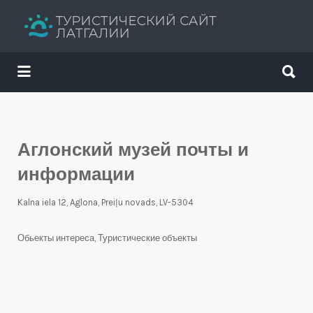
Искать:
Искать:
Путеводитель твоего отдыха
Аглонский музей почты и
информации
Kalna iela 12, Aglona, Preiļu novads, LV-5304
Обьекты интереса
,
Туристические объекты