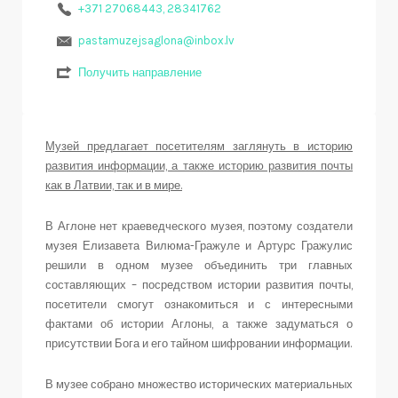
+371 27068443, 28341762
pastamuzejsaglona@inbox.lv
Получить направление
Музей предлагает посетителям заглянуть в историю
развития информации, а также историю развития почты
как в Латвии, так и в мире.
В Аглоне нет краеведческого музея, поэтому создатели
музея Елизавета Вилюма-Гражуле и Артурс Гражулис
решили в одном музее объединить три главных
составляющих – посредством истории развития почты,
посетители смогут ознакомиться и с интересными
фактами об истории Аглоны, а также задуматься о
присутствии Бога и его тайном шифровании информации.
В музее собрано множество исторических материальных