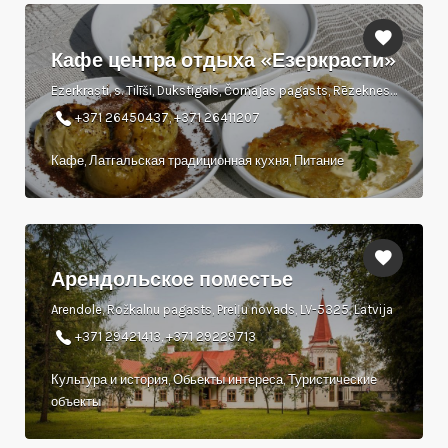
Кафе центра отдыха «Езеркрасти»
Ezerkrasti, s. Tilīši, Dukstigals, Čornajas pagasts, Rēzeknes novads. LV - 4617
+371 26450437, +371 26411207
Кафе, Латгальская традиционная кухня, Питание
Арендольское поместье
Arendole, Rožkalnu pagasts, Preiļu novads, LV-5325, Latvija
+371 29421413, +371 29229713
Культура и история, Обьекты интереса, Туристические
объекты