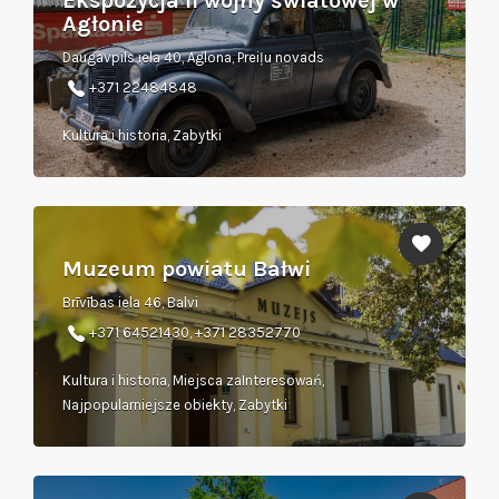
Ekspozycja II wojny światowej w
Agłonie
Daugavpils iela 40, Aglona, Preiļu novads
+371 22484848
Kultura i historia, Zabytki
Muzeum powiatu Bałwi
Brīvības iela 46, Balvi
+371 64521430, +371 28352770
Kultura i historia, Miejsca zaInteresowań,
Najpopularniejsze obiekty, Zabytki