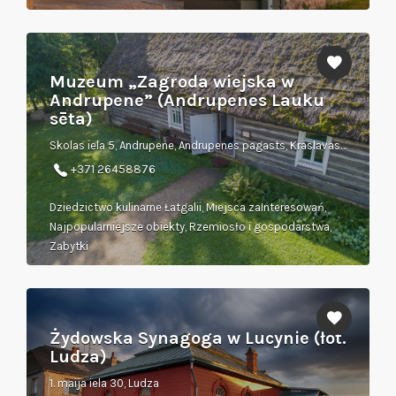
Muzeum „Zagroda wiejska w
Andrupene” (Andrupenes Lauku
sēta)
Skolas iela 5, Andrupene, Andrupenes pagasts, Kraslavas novads
+371 26458876
Dziedzictwo kulinarne Łatgalii, Miejsca zaInteresowań,
Najpopularniejsze obiekty, Rzemiosło i gospodarstwa,
Zabytki
Żydowska Synagoga w Lucynie (łot.
Ludza)
1. maija iela 30, Ludza