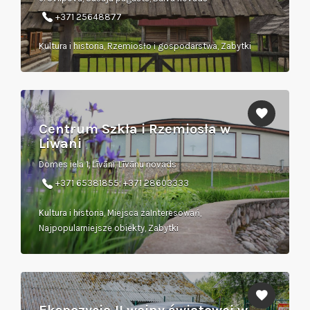
+371 25648877
Kultura i historia, Rzemiosło i gospodarstwa, Zabytki
Centrum Szkła i Rzemiosła w
Liwani
Domes iela 1, Līvāni, Līvānu novads
+371 65381855; +371 28603333
Kultura i historia, Miejsca zaInteresowań,
Najpopularniejsze obiekty, Zabytki