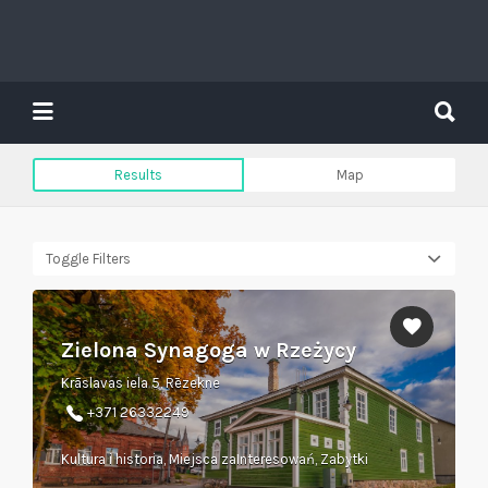
Search
for:
Search
for:
Tavs brīvdienu ceļvedis
Results
Map
Toggle Filters
Zielona Synagoga w Rzeżycy
Krāslavas iela 5, Rēzekne
+371 26332249
Kultura i historia, Miejsca zaInteresowań, Zabytki