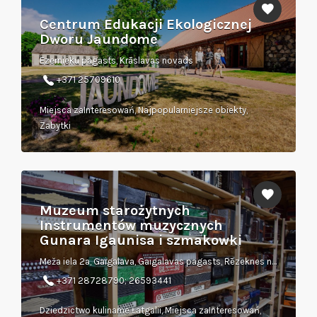
Centrum Edukacji Ekologicznej
Dworu Jaundome
Ezernieku pagasts, Krāslavas novads
+371 25709610
Miejsca zaInteresowań, Najpopularniejsze obiekty,
Zabytki
Muzeum starożytnych
Instrumentów muzycznych
Gunara Igaunisa i szmakowki
Meža iela 2a, Gaigalava, Gaigalavas pagasts, Rēzeknes novads
+371 28728790; 26593441
Dziedzictwo kulinarne Łatgalii, Miejsca zaInteresowań,