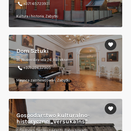
+371 65723931
Kultura i historia, Zabytki
Dom Sztuki
18. Novembra iela 26, Rēzekne
+371 29637905
Miejsca zaInteresowań, Zabytki
Gospodarstwo kulturalno-
historyczne „Vēršukalns”
c. Svilpova, Susāju pagasts, Balvu novads