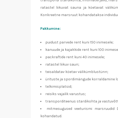
transpordi stardikohta, infomaterjalid, mars
ratastel liikuvat sauna ja köetavat välikü
Konkreetne marsruut kohandatakse individuaa
Pakkumine:
puidust parvede rent kuni 150 inimesele;
kanuude ja kajakkide rent kuni 100 inimese
packraftide rent kuni 40 inimesele;
ratastel liikuv saun;
teisaldatav köetav välikümblustünn;
ürituste ja spordimängude korraldamine l
telkimisplatsid;
reisiks vajalik varustus;
transporditeenus stardikohta ja vastuvõt
mitmesugused veeturismi marsruudid Dau
kohandatud.