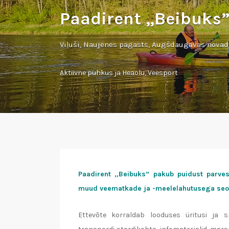
Paadirent „Beibuks
Viļuši, Naujenes pagasts, Augšdaugavas novad
Aktiivne puhkus ja Heaolu
,
Veesport
Paadirent „Beibuks” pakub puidust parves
muud veematkade ja -meelelahutusega seot
Ettevõte korraldab looduses üritusi ja 