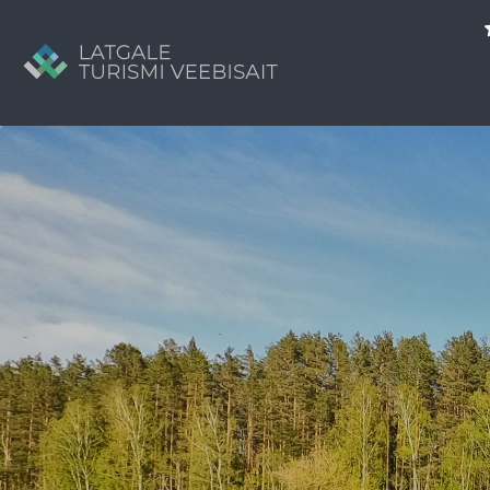
Search
for:
Tavs brīvdienu ceļvedis