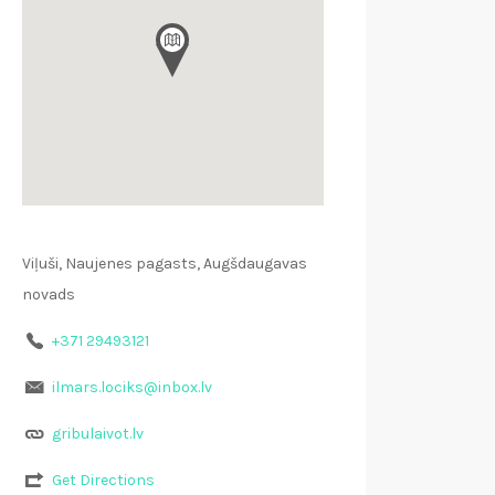
Viļuši, Naujenes pagasts, Augšdaugavas
novads
+371 29493121
ilmars.lociks@inbox.lv
gribulaivot.lv
Get Directions