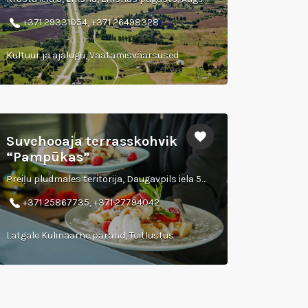
+371 29331054, +371 26498328
Kultuur ja ajalugu, Vaatamisväärsused
Suvehooaja terrasskohvik
“Pampūkas”
Preiļu pludmales teritorija, Daugavpils iela 53A (pie BMX trases)
+371 25867735, +371 27794042
Latgale Kulinaarne pärand, Toitlustus