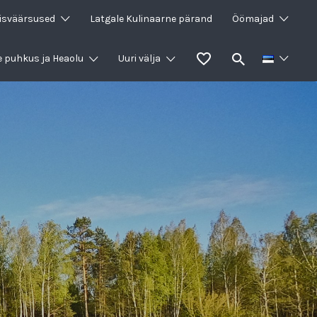
isväärsused
Latgale Kulinaarne pärand
Öömajad
e puhkus ja Heaolu
Uuri välja