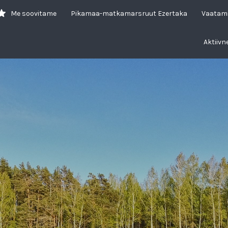
Me soovitame
Pikamaa-matkamarsruut Ezertaka
Vaatam
Aktiivn