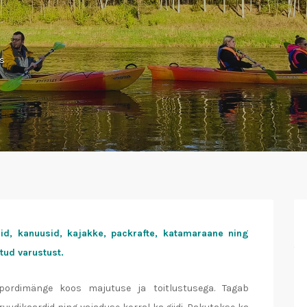
”
s
id, kanuusid, kajakke, packrafte, katamaraane ning
ud varustust.
spordimänge koos majutuse ja toitlustusega. Tagab