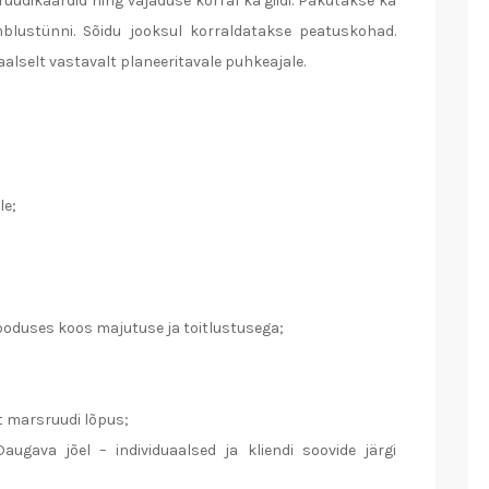
ruudikaardid ning vajaduse korral ka giidi. Pakutakse ka
mblustünni. Sõidu jooksul korraldatakse peatuskohad.
lselt vastavalt planeeritavale puhkeajale.
le;
ooduses koos majutuse ja toitlustusega;
t marsruudi lõpus;
gava jõel – individuaalsed ja kliendi soovide järgi