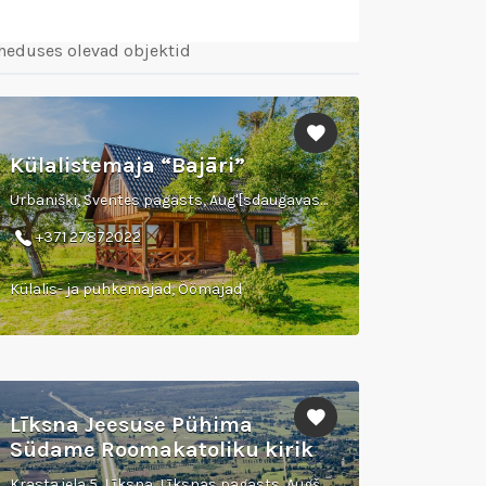
heduses olevad objektid
Külalistemaja “Bajāri”
Urbanišķi, Sventes pagasts, Aug'[sdaugavas novads, Svente, LV-5473
+371 27872022
Külalis- ja puhkemajad, Öömajad
Līksna Jeesuse Pühima
Südame Roomakatoliku kirik
Krasta iela 5, Līksna, Līksnas pagasts, Augšdaugavas novads