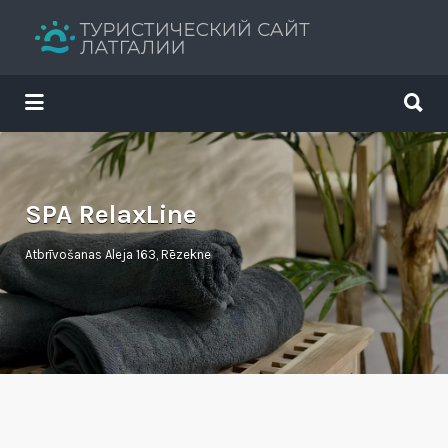
Искать:
Искать:
Путеводитель твоего отдыха
SPA RelaxLine
Atbrīvošanas Aleja 163, Rēzekne