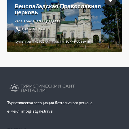
Вецслабадская Православная
церковь
Vecslabada, Istras pagasts
+371 25916791
Культура и история, Туристические объекты
Туристическая ассоциация Латгальского региона
е-мейл: info@latgale.travel