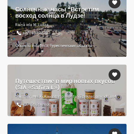
Солнечные часы “Встретим
восход солнца в Лудзе!
Raiņa iela 16, Ludza
+371 65707203
Обьекты интереса, Туристические объекты
Путешествие в мир новых вкусов
(SIA «Safīra L»)
“Purmaļi”, Meški, Kaunatas pagasts, Rēzeknes novads, LV4622
+371 29298800