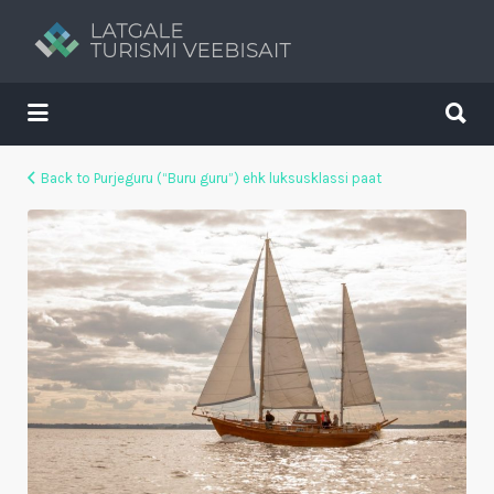
Search
for:
Search
for:
Tavs brīvdienu ceļvedis
Back to Purjeguru (“Buru guru”) ehk luksusklassi paat