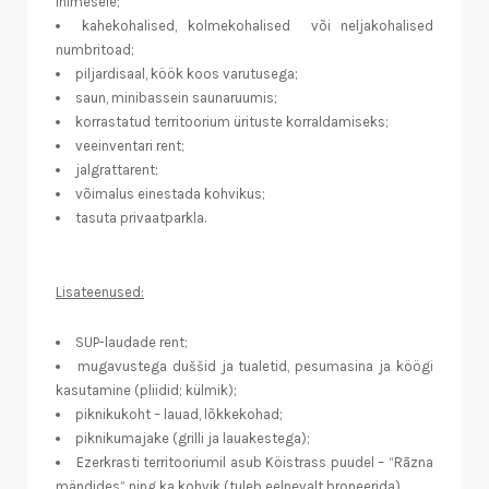
inimesele;
kahekohalised, kolmekohalised või neljakohalised
numbritoad;
piljardisaal, köök koos varutusega;
saun, minibassein saunaruumis;
korrastatud territoorium ürituste korraldamiseks;
veeinventari rent;
jalgrattarent;
võimalus einestada kohvikus;
tasuta privaatparkla.
Lisateenused:
SUP-laudade rent;
mugavustega duššid ja tualetid, pesumasina ja köögi
kasutamine (pliidid; külmik);
piknikukoht – lauad, lõkkekohad;
piknikumajake (grilli ja lauakestega);
Ezerkrasti territooriumil asub Köistrass puudel – “Rāzna
mändides” ning ka kohvik (tuleb eelnevalt broneerida).