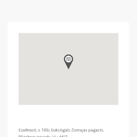
Ezerkrasti, s. Tilīši, Dukstigals, Čornajas pagasts,
Rēzeknes novads. LV - 4617