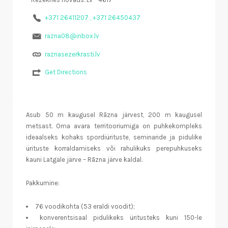
+371 26411207 , +371 26450437
razna08@inbox.lv
raznasezerkrasti.lv
Get Directions
Asub 50 m kaugusel Rāzna järvest, 200 m kaugusel
metsast. Oma avara territooriumiga on puhkekompleks
ideaalseks kohaks spordiürituste, seminaride ja pidulike
ürituste korraldamiseks või rahulikuks perepuhkuseks
kauni Latgale järve – Rāzna järve kaldal.
Pakkumine:
76 voodikohta (53 eraldi voodit);
konverentsisaal pidulikeks üritusteks kuni 150-le