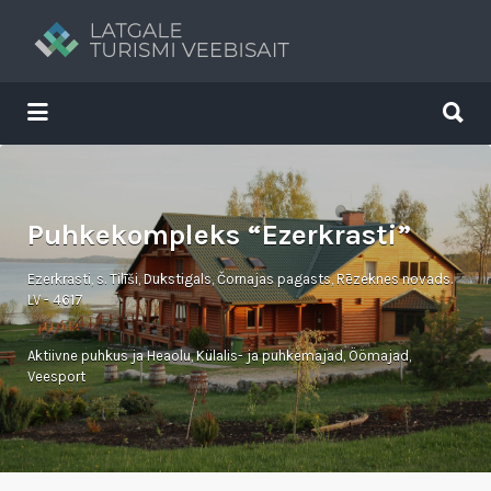
Search
for:
Search
for:
Tavs brīvdienu ceļvedis
Puhkekompleks “Ezerkrasti”
Ezerkrasti, s. Tilīši, Dukstigals, Čornajas pagasts, Rēzeknes novads.
LV - 4617
Aktiivne puhkus ja Heaolu
,
Külalis- ja puhkemajad
,
Öömajad
,
Veesport