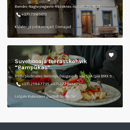
Bernāni, Nagļu pagasts, Rēzeknes novads, LV-4631
+371 29165013
Külalis- ja puhkemajad, Öömajad
Suvehooaja terrasskohvik
“Pampūkas”
Preiļu pludmales teritorija, Daugavpils iela 53A (pie BMX trases)
+371 25867735, +371 27794042
Latgale Kulinaarne pärand, Toitlustus