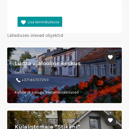
Läheduses olevad objektid
Ludza ajalooline keskus
Ludza
+371 65707203
Kultuur ja ajalugu, Vaatamisväärsused
Külalistemaja “Stikāni”