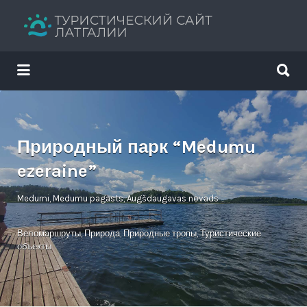
Искать:
Искать:
Путеводитель твоего отдыха
Природный парк “Medumu
ezeraine”
Medumi, Medumu pagasts, Augšdaugavas novads
Веломаршруты
,
Природа
,
Природные тропы
,
Туристические
объекты