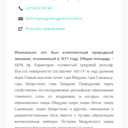
+371 65476748
turisms@augsdaugavasnovads.lv
Получить направление
Изначально это был комплексный природный
заказник, основанный в 1977 году. Общая площадь –
1375 га.
Характерен холмистый, грядовой рельеф.
Высота поверхности составляет 145-171 м над уровнем
моря. Самые высокие точки: гора Медума, гора Саманьку,
гора Шкирстеню, гора Зиединю. Природному парку
свойственны послеледниковые рельефные образования
глиняного слоя со впадинами, в которых после
образовались озера (Медума озеро, озеро Илгас, озеро
Саманькас, озеро Шкирстеню и другие), смешанные и
широколиственные леса, вместе с лугами образующие
великолепные пейзажи. Острова Медумского озера
являются ботаническим заказником (4 озера).