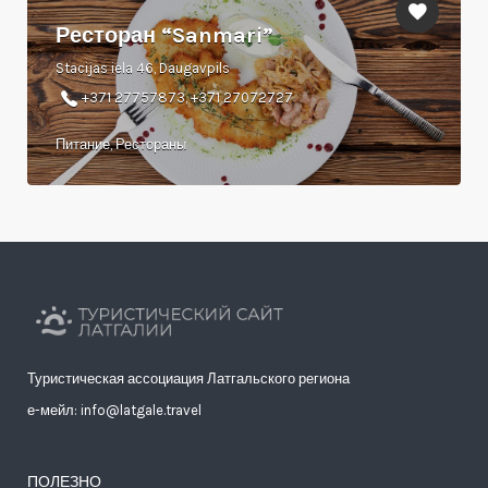
Ресторан “Sanmari”
Stacijas iela 46, Daugavpils
+371 27757873, +371 27072727
Питание, Рестораны
Туристическая ассоциация Латгальского региона
е-мейл: info@latgale.travel
ПОЛЕЗНО