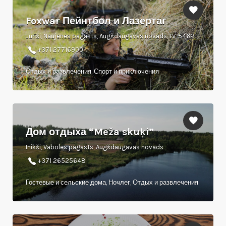
Foxwar Пейнтбол и Лазертаг
Jurīši, Naujenes pagasts, Augšdaugavas novads, LV-5462
+371 27716900
Отдых и развлечения, Спорт и приключения
Дом отдыха “Meža skuķi”
Inikši, Vaboles pagasts, Augšdaugavas novads
+371 26525648
Гостевые и сельские дома, Ночлег, Отдых и развлечения