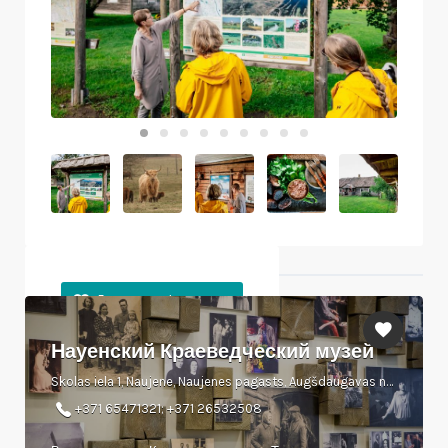
Ближайшие объекты
Науенский Краеведческий музей
Skolas iela 1, Naujene, Naujenes pagasts, Augšdaugavas novads
+371 65471321; +371 26532508