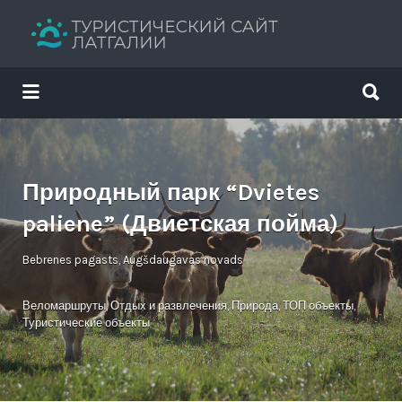
Искать:
Искать:
Путеводитель твоего отдыха
Природный парк “Dvietes
paliene” (Двиетская пойма)
Bebrenes pagasts, Augšdaugavas novads
Веломаршруты
,
Отдых и развлечения
,
Природа
,
ТОП объекты
,
Туристические объекты