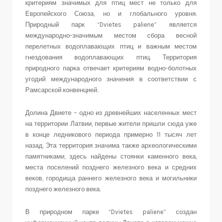
критериям значимых для птиц мест не только для
Европейского Союза, но и глобального уровня.
Природный парк “Dvietes paliene” является
международно-значимым местом сбора весной
перелетных водоплавающих птиц и важным местом
гнездования водоплавающих птиц. Территория
природного парка отвечает критериям водно-болотных
угодий международного значения в соответствии с
Рамсарской конвенцией.
Долина Двиете – одно из древнейших населенных мест
на территории Латвии, первые жители пришли сюда уже
в конце ледникового периода примерно 11 тысяч лет
назад. Эта территория значима также археологическими
памятниками, здесь найдены стоянки каменного века,
места поселений позднего железного века и средних
веков, городища раннего железного века и могильники
позднего железного века.
В природном парке “Dvietes paliene” создан