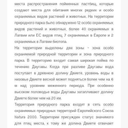
места распространения пойменных пастбищ, которые
создают места для обитания многих редких и особо
охраняемых видов растений и животных. На территории
природного парка было обнаружено 12 особо охраняемых
видов растений и животных, более 40 охраняемых в
Латвии или ЕС видов птиц, 7 охраняемых в Европе и 2
охраняемых в Латвии биотопа.
На территории выделены две зоны – зона особо
охраняемой природной территории и зона природного
парка. В территорию входит самая широкая пойма по
течению Даугавы. Когда при разливе Даугавы вода
поступает в древнюю долину Двиете, уровень воды в
низовье Двиете весной может подняться более чем на 6
м над уровнем меженного периода. При особенно
высоком половодье воды Даугавы затапливают долину
Двиете более чем на 20 км.
Территория природного парка входит в сеть особо
охраняемых природных территорий Европейского Союза
Natura 2000. Территории присужден статус значимого
для птиц места, к тому же долина Двиете отвечает