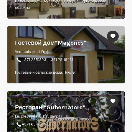
Веломаршруты, Культура и история, Туристические
объекты
Гостевой дом”Magones”
Ventspils iela 1, Preiļi
+371 25515231, +371 29116431
Гостевые и сельские дома, Ночлег
Ресторан “Gubernators”
Lāčplēša iela 10, Daugavpils
+371 65422455