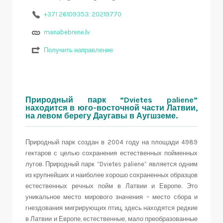
+371 26109353; 20219770
manabebrene.lv
Получить направление
Природный парк “Dvietes paliene”
находится в юго-восточной части Латвии,
на левом берегу Даугавы в Аугшземе.
Природный парк создан в 2004 году на площади 4989
гектаров с целью сохранения естественных пойменных
лугов. Природный парк “Dvietes paliene” является одним
из крупнейших и наиболее хорошо сохраненных образцов
естественных речных пойм в Латвии и Европе. Это
уникальное место мирового значения – место сбора и
гнездования мигрирующих птиц, здесь находятся редкие
в Латвии и Европе, естественные, мало преобразованные