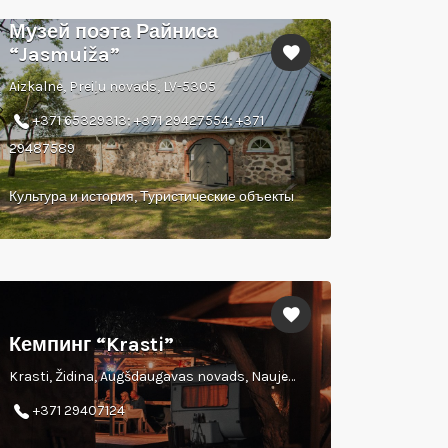
Музей поэта Райниса
“Jasmuiža”
Aizkalne, Preiļu novads, LV-5305
+371 65329313; +371 29427554; +371
29487589
Культура и история, Туристические объекты
Кемпинг “Krasti”
Krasti, Židina, Augšdaugavas novads, Naujenes pagasts, LV-5462
+371 29407124