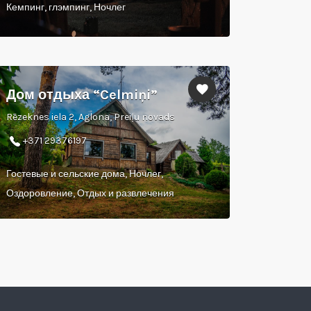
Кемпинг, глэмпинг, Ночлег
Дом отдыха “Celmiņi”
Rēzeknes iela 2, Aglona, Preiļu novads
+371 29376197
Гостевые и сельские дома, Ночлег,
Оздоровление, Отдых и развлечения