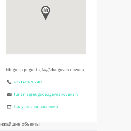
Nīcgales pagasts, Augšdaugavas novads
+371 65476748
turisms@augsdaugavasnovads.lv
Получить направление
ижайшие объекты