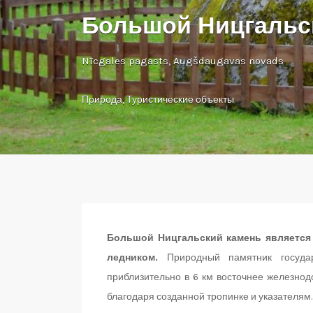
Большой Ницгальс
Nīcgales pagasts, Augšdaugavas novads
Природа
,
Туристические объекты
Большой Ницгальский камень является
ледником.
Природный памятник государс
приблизительно в 6 км восточнее железнод
благодаря созданной тропинке и указателям.