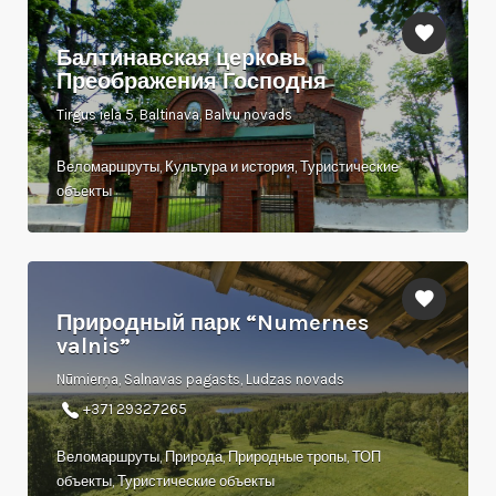
Балтинавская церковь
Преображения Господня
Tirgus iela 5, Baltinava, Balvu novads
Веломаршруты, Культура и история, Туристические
объекты
Природный парк “Numernes
valnis”
Nūmierņa, Salnavas pagasts, Ludzas novads
+371 29327265
Веломаршруты, Природа, Природные тропы, ТОП
объекты, Туристические объекты