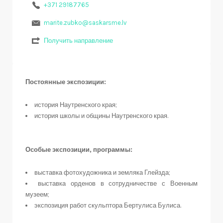
+371 29187765
marite.zubko@saskarsme.lv
Получить направление
Постоянные экспозиции:
история Наутренского края;
история школы и общины Наутренского края.
Особые экспозиции, программы:
выставка фотохудожника и земляка Глейзда;
выставка орденов в сотрудничестве с Военным
музеем;
экспозиция работ скульптора Бертулиса Булиса.