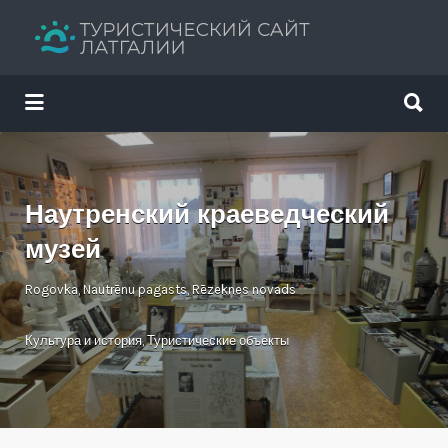
Искать:
Искать:
Путеводитель твоего отдыха
Наутренский краеведческий
музей
Rogovka, Nautrēnu pagasts, Rēzeknes novads
Культура и история
,
Туристические объекты