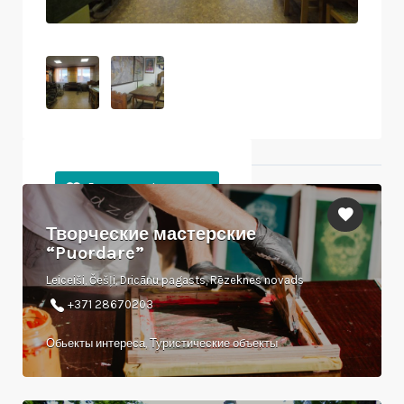
Ближайшие объекты
Творческие мастерские
“Puordare”
Leiceiši, Češļi, Dricānu pagasts, Rēzeknes novads
+371 28670203
Обьекты интереса, Туристические объекты