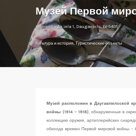
Музей Первой мир
Komandanta iela 1, Daugavpils, LV-5401
Культура и история
,
Туристические объекты
Музей расположен в Даугавпилсской к
войны (1914 – 1918)
, обнаруженные в окре
коллекцию оружия, артиллерийских снаряд
обихода времен Первой мировой войны – бу