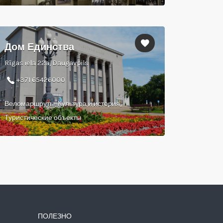
Дом Единства
Rīgas iela 22a, Daugavpils
+371 65426000
Веломаршруты, Культура и история,
Туристические объекты
ПОЛЕЗНО