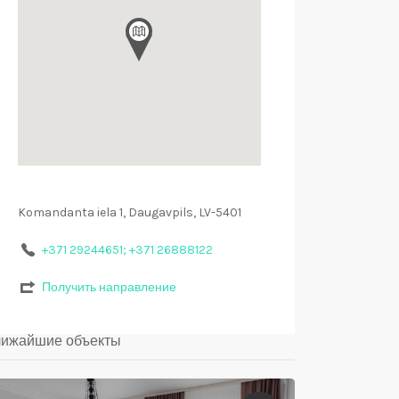
Komandanta iela 1, Daugavpils, LV-5401
+371 29244651; +371 26888122
Получить направление
ижайшие объекты