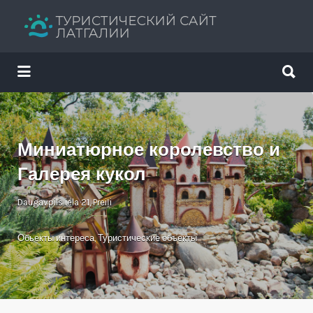
Искать:
Искать:
Путеводитель твоего отдыха
Миниатюрное королевство и
Галерея кукол
Daugavpils iela 21, Preiļi
Обьекты интереса
,
Туристические объекты