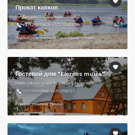
Прокат каяков
Vienības iela 25, Daugavpils, LV-5400
+371 29839631; +371 29965098
Водные развлечения, Отдых и развлечения
Гостевой дом “Elernes muiža”
Elerne, Tabores pagasts, Daugavpils novads
371 29503006, +371 27111777
Кемпинг, глэмпинг, Ночлег