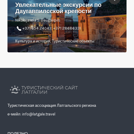
Увлекательные экскурсии по
Даугавпилсской крепости
Nikolaja iela 5, Daugavpils
+371 654 24043; +371 28686331
Культура и история, Туристические объекты
Туристическая ассоциация Латгальского региона
е-мейл: info@latgale.travel
ПОЛЕЗНО