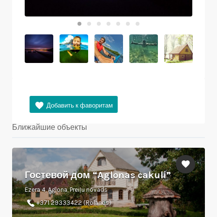
Ближайшие объекты
Гостевой дом “Aglonas cakuli”
Ezera 4, Aglona, Preiļu novads
+371 29333422 (Rolands)