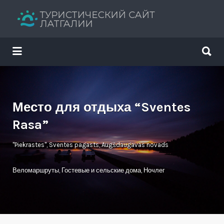
Искать:
Искать:
Путеводитель твоего отдыха
Место для отдыха “Sventes
Rasa”
"Piekrastes", Sventes pagasts, Augšdaugavas novads
Веломаршруты
,
Гостевые и сельские дома
,
Ночлег