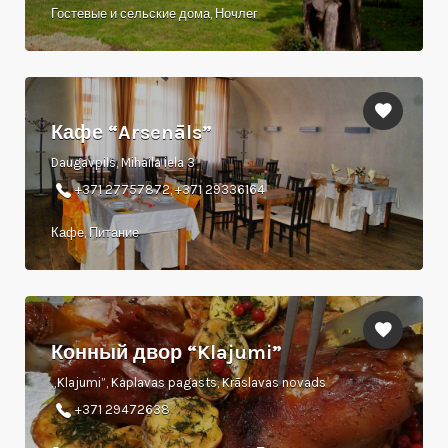
Гостевые и сельские дома, Ночлег
Кафе “Arsenāls”
Daugavpils, Mihaila iela 3
+371 27757872, +371 29336164
Кафе, Питание
Конный двор “Klajumi”
„Klajumi”, Kaplavas pagasts, Krāslavas novads
+371 29472638