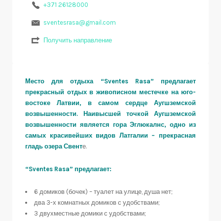
+371 26128000
sventesrasa@gmail.com
Получить направление
Место для отдыха “Sventes Rasa” предлагает
прекрасный отдых в живописном местечке на юго-
востоке Латвии, в самом сердце Аугшземской
возвышенности. Наивысшей точкой Аугшземской
возвышенности является гора Эглюкалнс, одно из
самых красивейших видов Латгалии – прекрасная
гладь озера Свент
е.
“Sventes Rasa” предлагает:
6 домиков (бочек) – туалет на улице, душа нет;
два 3-х комнатных домиков с удобствами;
3 двухместные домики с удобствами;