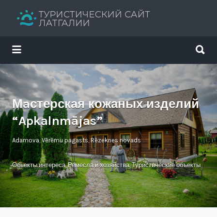
Искать:
Искать:
Путеводитель твоего отдыха
Мaстерская кожаных изделий
“Apkalnmājas”
Adamova, Vērēmu pagasts, Rēzeknes novads
Обьекты интереса
,
Ремесла и хозяйства
,
Туристические объекты