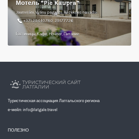
Мотель “Pie Kaupra”
Jaunviļāni, Viļānu pagasts, Rēzeknes novads
+371 29440780; 29177726
Гостиницы, Кафе, Ночлег, Питание
Туристическая ассоциация Латгальского региона
е-мейл: info@latgale.travel
ПОЛЕЗНО