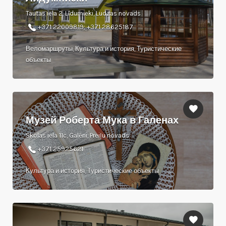
Tautas iela 2, Līdumieki, Ludzas novads
+371 22009819; +371 28625187
Веломаршруты, Культура и история, Туристические
объекты
Музей Роберта Мука в Галенах
Skolas iela 11c, Galēni, Preiļu novads
+371 25925621
Культура и история, Туристические объекты