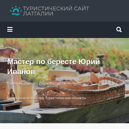
Искать:
Искать:
Путеводитель твоего отдыха
Мастер по бересте Юрий
Иванов
Savelinki, Zaļesjes pagasts, Ludzas novads
Ремесла и хозяйства
,
Туристические объекты