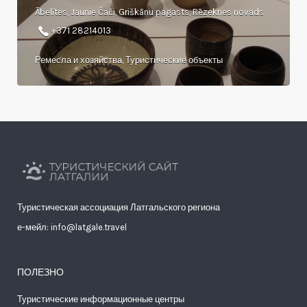
Ābelītes, Jaunie Čači, Griškānu pagasts, Rēzeknes novads
+371 28214013
Ремесла и хозяйства, Туристические объекты
Туристическая ассоциация Латгальского региона
е-мейл: info@latgale.travel
ПОЛЕЗНО
Туристические информационные центры