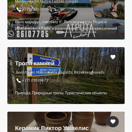
Meldru iela 24, Ludza, Ludzas novads
+371 26107725
Вело маршрут “EuroVelo 11”, Веломаршруты, Водные
развлечения, Отдых и развлечения, Спорт и приключения
Тропа камней
Jaunstašuļi, Mākoņkalna pagasts, Rēzeknes novads
+371 29139677
Природа, Природные тропы, Туристические объекты
Керамик Виктор Ушпелис