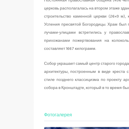
Постоянная православная община (496 чело
церковь располагалась на втором этаже здани
строительство каменной церкви (26×9 м), 
Успения пресвятой Богородицы. Храм был п
лучами-улицами встретились у правосла
прихожанами пожертвования на колокол
составляет 1667 килограмм.
Собор украшает самый центр старого город
архитектуры, построенным в виде креста 
стиле позднего классицизма по проекту ар
собора в Кронштадте, который в то время бы
Фотогалерея