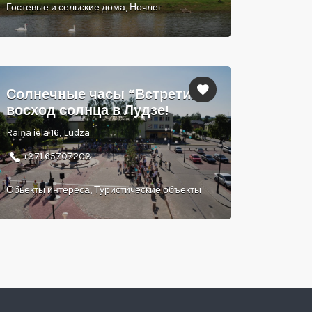
Гостевые и сельские дома, Ночлег
Солнечные часы “Встретим
восход солнца в Лудзе!
Raiņa iela 16, Ludza
+371 65707203
Обьекты интереса, Туристические объекты