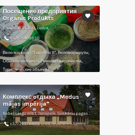
Посещение предприятия
Organic Produkts
Baznīcas iela 50, Ludza
+371 25499330
Вело маршрут “EuroVelo 11”, Веломаршруты,
Обьекты интереса, Ремесла и хозяйства,
Туристические объекты
Комплекс oтдыха „Medus
mājas impērija”
Robežsargu iela 1, Janapole, Griškānu pagasts, Rēzeknes novads
+371 26278889