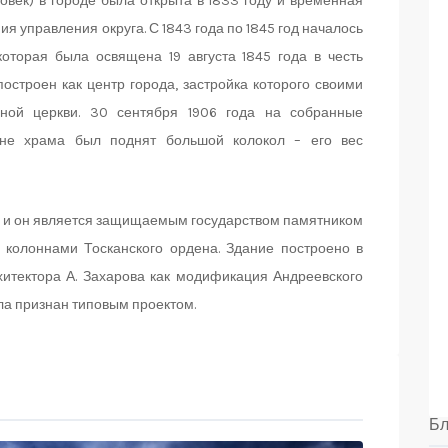
век) в городе была открыта в 1833 году и временная
я управления округа. С 1843 года по 1845 год началось
которая была освящена 19 августа 1845 года в честь
остроен как центр города, застройка которого своими
вной церкви. 30 сентября 1906 года на собранные
ьне храма был поднят большой колокол – его вес
а и он является защищаемым государством памятником
с колоннами Тосканского ордена. Здание построено в
хитектора А. Захарова как модификация Андреевского
ла признан типовым проектом.
Бл