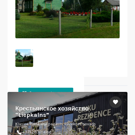
Ближайшие объекты
Крестьянское хозяйство
“Liepkalns”
Kļasica, Ilzeskalna pagasts, Rēzeknes novads
+371 28325686