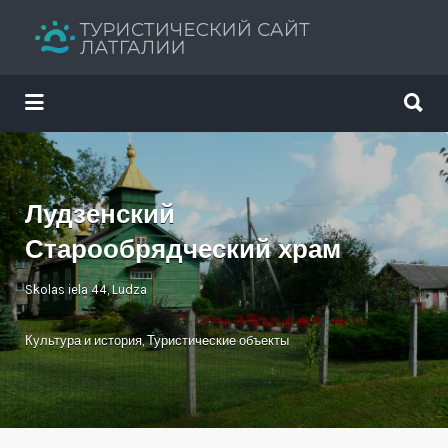
Искать:
Искать:
Путеводитель твоего отдыха
Лудзенский
Старообрядческий храм
Skolas iela 44, Ludza
Культура и история
,
Туристические объекты