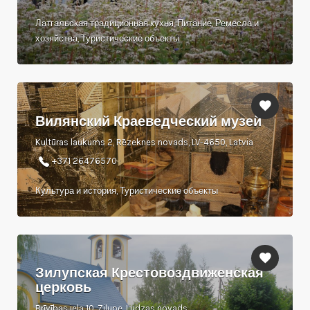
Латгальская традиционная кухня, Питание, Ремесла и
хозяйства, Туристические объекты
Вилянский Краеведческий музей
Kultūras laukums 2, Rēzeknes novads, LV-4650, Latvia
+371 26476570
Культура и история, Туристические объекты
Зилупская Крестовоздвиженская
церковь
Brīvības iela 10, Zilupe, Ludzas novads