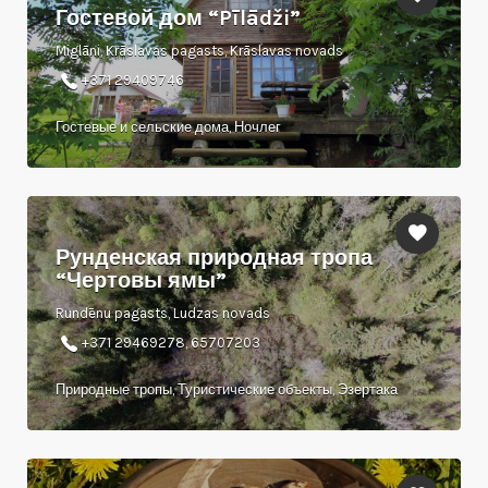
Гостевой дом “Pīlādži”
Miglāni, Krāslavas pagasts, Krāslavas novads
+371 29409746
Гостевые и сельские дома, Ночлег
Рунденская природная тропа
“Чертовы ямы”
Rundēnu pagasts, Ludzas novads
+371 29469278, 65707203
Природные тропы, Туристические объекты, Эзертака