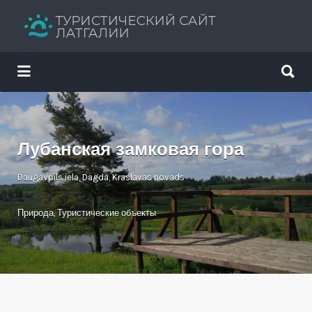
Искать:
Искать:
Путеводитель твоего отдыха
Лубанская замковая гора
Daugavpils iela, Dagda, Kraslavas novads
Природа
,
Туристические объекты