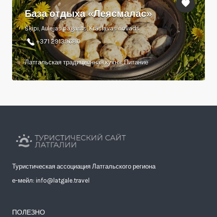
База отдыха «Леясмалас»
Šķipi, Aulejas pagasts, Krāslavas novads
+371 29139680
Латгальская традиционная кухня, Питание
Туристическая ассоциация Латгальского региона
е-мейл: info@latgale.travel
ПОЛЕЗНО