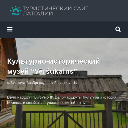
Искать:
Искать:
Путеводитель твоего отдыха
Культурно-исторический
музей “Vēršukalns”
c. Svilpova, Susāju pagasts, Balvu novads
Вело маршрут “EuroVelo 11”
,
Веломаршруты
,
Культура и история
,
Ремесла и хозяйства
,
Туристические объекты