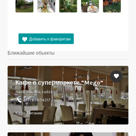
Ближайшие объекты
Кафе в супермаркете “Mego”
Raiņa iela 40a, Ludza
+371 67854217
Кафе, Питание