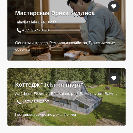
Мастерская Эрика Кудлиса
Tālavijas iela 27a, Ludza
+371 26773129
Обьекты интереса, Ремесла и хозяйства, Туристические
объекты
Коттедж “Jēkaba māja”
Augstiene, Elkšņeva, Bērzkalnes pag., Balvu novads, Balvi, LV-4591
+371 28310307
Гостевые и сельские дома, Ночлег