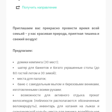
Получить направление
Приглашаем вас прекрасно провести время всей
семьей – у нас красивая природа, приятная тишина и
свежий воздух!
Предлагаем:
домики кемпинга (30 мест);
шатер для банкетов и богато украшенные столы (до
80 гостей летом и 30 зимой);
места для палаток;
баню с самодельным мылом и березовыми вениками,
изготовленными своими руками;
возможности для активного отдыха: прокат
велосипедов (поблизости располагаются обозначенные
веломаршруты), инвентарь для катания на лыжах и
скандинавской ходьбы, места для пикника, волейбольная