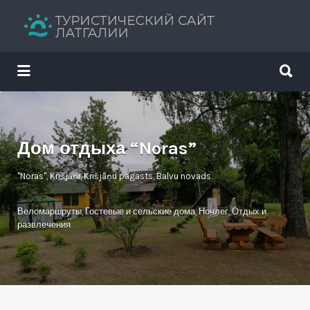
Искать:
Искать:
Путеводитель твоего отдыха
Дом отдыха “Noras”
"Noras", Krišjāņi, Krišjāņu pagasts, Balvu novads
Веломаршруты
,
Гостевые и сельские дома
,
Ночлег
,
Отдых и
развлечения