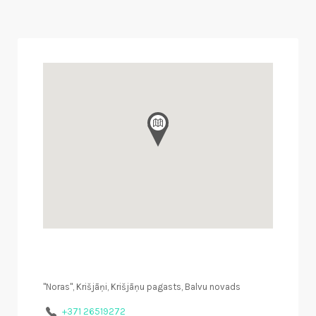
"Noras", Krišjāņi, Krišjāņu pagasts, Balvu novads
+371 26519272