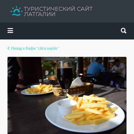
Искать:
Искать:
Путеводитель твоего отдыха
Назад к Кафе “Lāča ķepās”