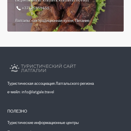
Lāčplēša iela 10, Krāslava, Krāslavas novads
+371 25959655
Латгальская традиционная кухня, Питание
Туристическая ассоциация Латгальского региона
е-мейл: info@latgale.travel
ПОЛЕЗНО
Туристические информационные центры