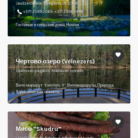
Jaudzemu iela 3a, Aglona, LV-5304
+371 25882069, +371 29963446
Гостевые и сельские дома, Ночлег
Чертово озеро (Velnezers)
Šķeltovas pagasts, Krāslavas novads
Вело маршрут “EuroVelo 11”, Веломаршруты, Природа,
Туристические объекты
Мясо “Skudru”