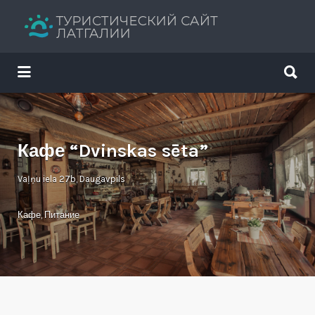
Искать:
Искать:
Путеводитель твоего отдыха
Кафе “Dvinskas sēta”
Vaļņu iela 27b, Daugavpils
Кафе
,
Питание