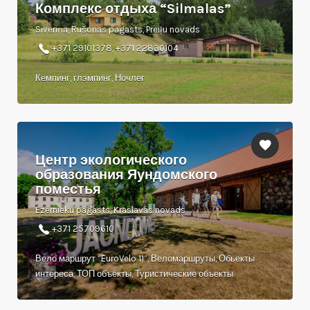
Комплекс отдыха “Silmalas”
Siveriņa, Rušonas pagasts, Preiļu novads
+371 29101378, +371 22830104
Кемпинг, глэмпинг, Ночлег
Центр экологического
образования Яундомского
поместья
Ezernieku pagasts, Kraslavas novads
+371 25709610
Вело маршрут “EuroVelo 11”, Веломаршруты, Обьекты
интереса, ТОП объекты, Туристические объекты