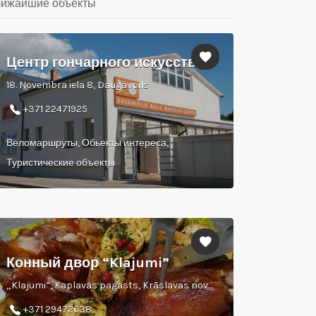
ижайшие объекты
Центр гончарного искусства
18. Novembra iela 8, Daugavpils
+371 22471925
Веломаршруты, Обьекты интереса,
Туристические объекты
Конный двор “Klajumi”
„Klajumi”, Kaplavas pagasts, Krāslavas novads
+371 29472638