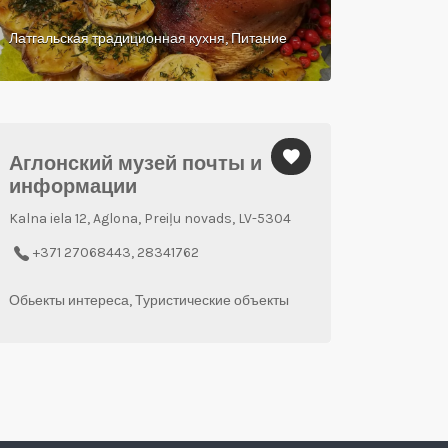
Латгальская традиционная кухня, Питание
Аглонский музей почты и
информации
Kalna iela 12, Aglona, Preiļu novads, LV-5304
+371 27068443, 28341762
Обьекты интереса, Туристические объекты