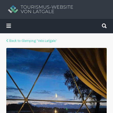
Suchen
nach:
Suchen
nach:
Tavs brīvdienu ceļvedis
Back to Glemping “Velo Latgale”