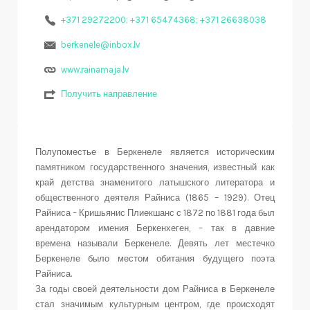
+371 29272200; +371 65474368; +371 26638038
berkenele@inbox.lv
www.rainamaja.lv
Получить направление
Полупоместье в Беркенеле является историческим
памятником государственного значения, известный как
край детства знаменитого латышского литератора и
общественного деятеля Райниса (1865 – 1929). Отец
Райниса – Кришьянис Плиекшанс с 1872 по 1881 года был
арендатором имения Беркенхеген, – так в давние
времена называли Беркенеле. Девять лет местечко
Беркенеле было местом обитания будущего поэта
Райниса.
За годы своей деятельности дом Райниса в Беркенеле
стал значимым культурным центром, где происходят