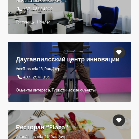
Mihoelsa iela 66, Daugavpils
+371 65824000
Гостиницы, Ночлег
Даугавпилсский центр инноваций
Vienības iela 13, Daugavpils
+371 29411895
Обьекты интереса, Туристические объекты
Ресторан “Plaza”
Ģimnāzijas iela 46, Daugavpils