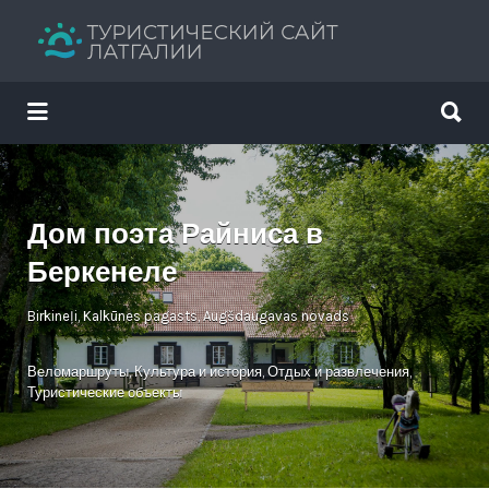
Искать:
Искать:
Путеводитель твоего отдыха
Дом поэта Райниса в
Беркенеле
Birkineļi, Kalkūnes pagasts, Augšdaugavas novads
Веломаршруты
,
Культура и история
,
Отдых и развлечения
,
Туристические объекты