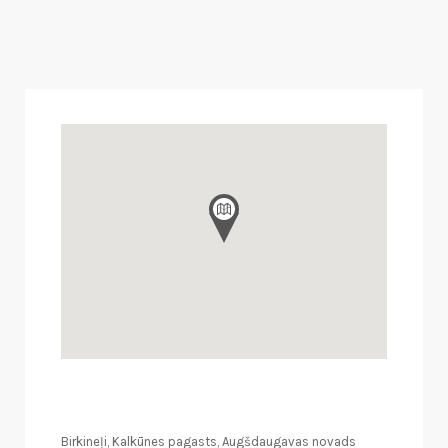
Birkineļi, Kalkūnes pagasts, Augšdaugavas novads