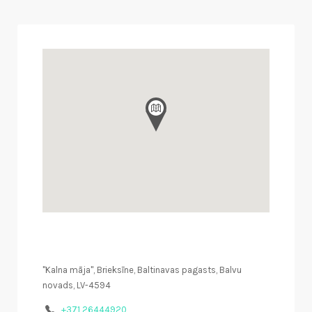
"Kalna māja", Brieksīne, Baltinavas pagasts, Balvu
novads, LV-4594
+371 26444920