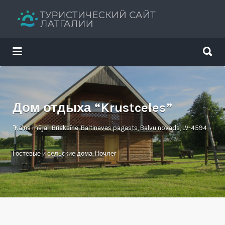
Искать:
Искать:
Путеводитель твоего отдыха
Дом отдыха “Krustceles”
"Kalna māja", Brieksīne, Baltinavas pagasts, Balvu novads, LV-4594
Гостевые и сельские дома
,
Ночлег