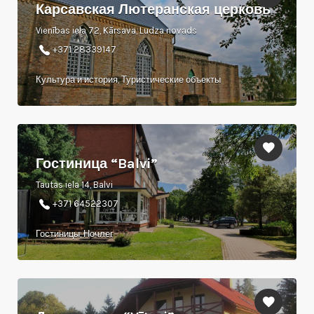
Карсавская Лютеранская церковь
Vienības iela 72, Kārsava, Ludza novads
+371 28339147
Культура и история, Туристические объекты
Гостиница “Balvi”
Tautas iela 14, Balvi
+371 64522307
Гостиницы, Ночлег