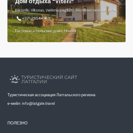
Дом отдыха “Vīteri”
Biksinīki, Vīksnas, Verēmu pagasts, Rēzeknes novads, LV-4647
+371 29544569
Гостевые и сельские дома, Ночлег
Туристическая ассоциация Латгальского региона
е-мейл: info@latgale.travel
ПОЛЕЗНО