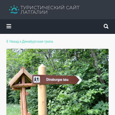
Искать:
Искать:
Путеводитель твоего отдыха
Назад к Динабургская тропа