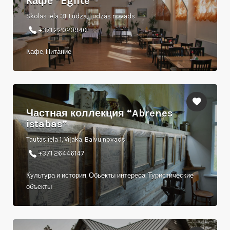
Кафе “Eglīte”
Skolas iela 31, Ludza, Ludzas novads
+371 22020940
Кафе, Питание
Частная коллекция “Abrenes
istabas”
Tautas iela 1, Viļaka, Balvu novads
+371 26446147
Культура и история, Обьекты интереса, Туристические
объекты