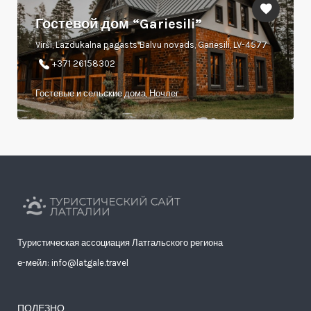
Гостевой дом “Gariesili”
Virši, Lazdukalna pagasts Balvu novads, Gariesili, LV-4577
+371 26158302
Гостевые и сельские дома, Ночлег
Туристическая ассоциация Латгальского региона
е-мейл: info@latgale.travel
ПОЛЕЗНО