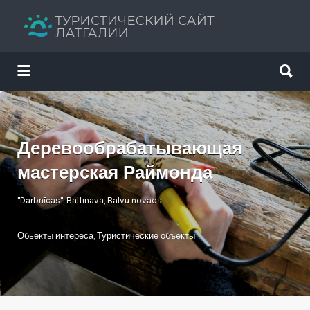
Искать:
Искать:
Путеводитель твоего отдыха
Деревообрабатывающая
мастерская Раймонда
"Darbnīcas", Baltinava, Balvu novads
Обьекты интереса
,
Туристические объекты