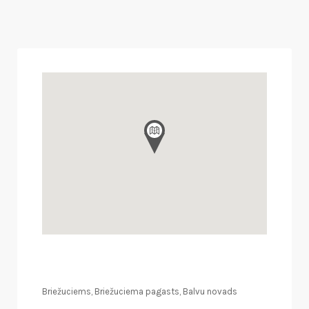
Briežuciems, Briežuciema pagasts, Balvu novads