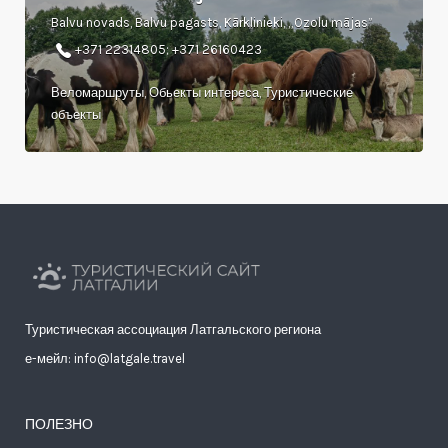
Balvu novads, Balvu pagasts, Kārklinieki, „Ozolu mājas”
+371 22314805; +371 26160423
Веломаршруты, Обьекты интереса, Туристические
объекты
Туристическая ассоциация Латгальского региона
е-мейл: info@latgale.travel
ПОЛЕЗНО