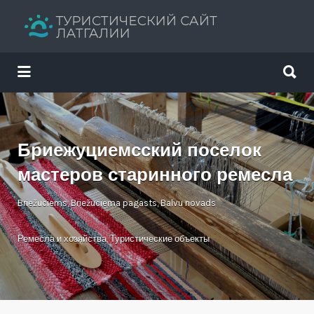
Искать:
Искать:
Путеводитель твоего отдыха
Бриежуциемсский поселок
мастеров старинного ремесла
Briežuciems, Briežuciema pagasts, Balvu novads
Ремесла и хозяйства
,
Туристические объекты