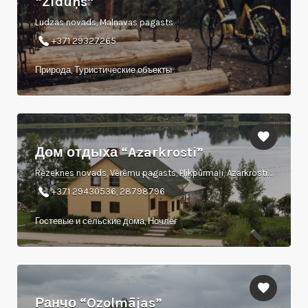
“Zīdūņs”
Ludzas novads, Malnavas pagasts
+371 29327265
Природа, Туристические объекты
Дом отдыха “Azarkrosti”
Rēzeknes novads, Vērēmu pagasts, Plikpūrmaļi, Azarkrosti, LV-4647
+371 29430536, 28798796
Гостевые и сельские дома, Ночлег
Ранчо “Ozolmājas”