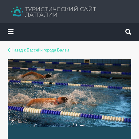
Искать:
Искать:
Путеводитель твоего отдыха
Назад к Бассейн города Балви