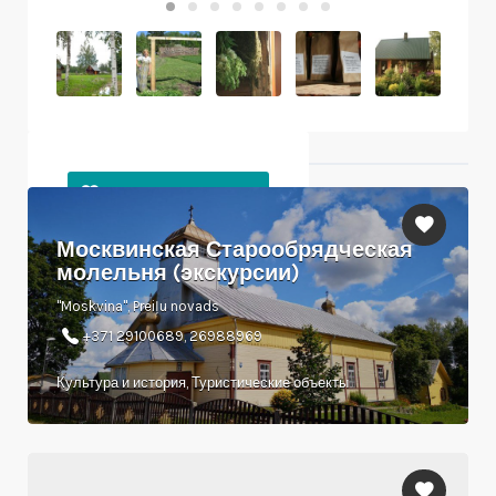
Ближайшие объекты
Москвинская Старообрядческая
молельня (экскурсии)
"Moskvina", Preiļu novads
+371 29100689, 26988969
Культура и история, Туристические объекты