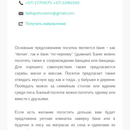
+371 27701575; +371 22162290
turkupirtsciems@gmail.com
Получить направление
Основным предложением поселка является баня – как
“белая”, так и баня “по-черному” (дымная). Баню можно
посетить также в сопровождении банщика или банщицы.
Для хорошего самочувствия также предлагаются
скрабы, маски и массаж. Поселок предлагает также
отведать вкусную еду, как и тогда… у бабушки в деревне.
Пообедать можно за семейным столом или вдвоем
среди леса. Банный поселок можно посетить одному или
вместе с друзьями.
Если есть желание погостить дольше, вам будет
предложена уютная комнатка наверху бани или в
будочке в лесу на матрасах из сена и одеялами из