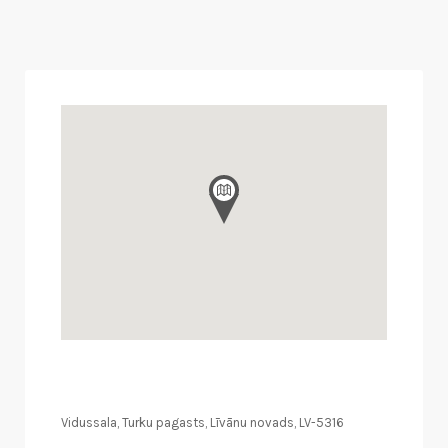
Vidussala, Turku pagasts, Līvānu novads, LV-5316