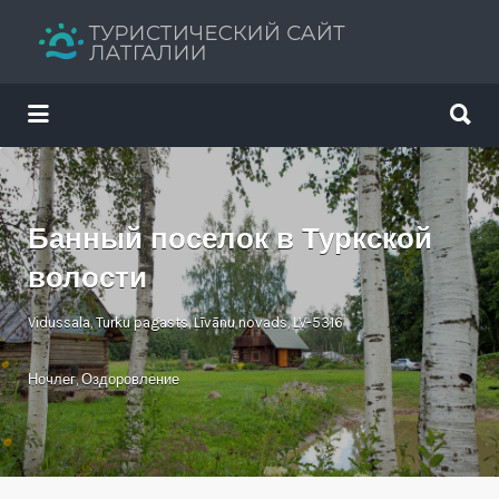
Искать:
Искать:
Путеводитель твоего отдыха
Банный поселок в Туркской
волости
Vidussala, Turku pagasts, Līvānu novads, LV-5316
Ночлег
,
Оздоровление