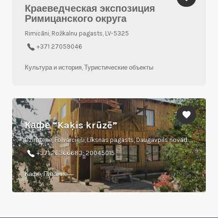
Краеведческая экспозиция
Римицанского округа
Rimicāni, Rožkalnu pagasts, LV-5325
+371 27059046
Культура и история, Туристические объекты
Кафе “Kaķis krūzē”
Dzimtene, Folvarcieši, Līksnas pagasts, Daugavpils novads, LV-5456
+371 26366683; 20045015
Кафе, Питание