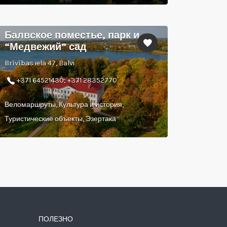
Балвское поместье, парк и
“Медвежий” сад
Brīvības iela 47, Balvi
+371 64521430; +371 28352770
Веломаршруты, Культура и история,
Туристические объекты, Эзертака
ПОЛЕЗНО