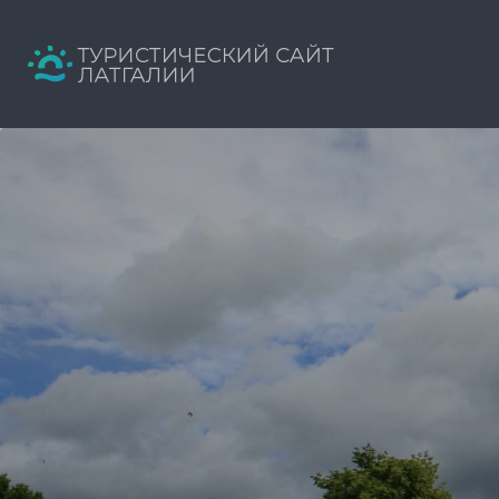
Искать:
Путеводитель твоего отдыха