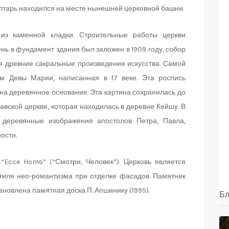
алтарь находился на месте нынешней церковной башни.
 из каменной кладки. Строительные работы церкви
нь в фундамент здания был заложен в 1909 году, собор
ся древние сакральные произведения искусства. Самой
м Девы Марии, написанная в 17 веке. Эта роспись
 на деревянное основание. Эта картина сохранилась до
вской церкви, которая находилась в деревне Кейшу. В
деревянные изображения апостолов Петра, Павла,
ости.
 “Ecce Homo” (“Смотри, Человек”). Церковь является
стиля нео-романтизма при отделке фасадов. Памятник
ановлена памятная доска П. Апшинику (1995).
Бл