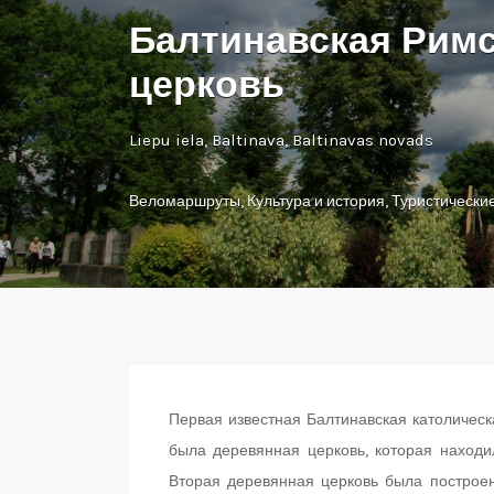
Балтинавская Римс
церковь
Liepu iela, Baltinava, Baltinavas novads
Веломаршруты
,
Культура и история
,
Туристически
Первая известная Балтинавская католическа
была деревянная церковь, которая находил
Вторая деревянная церковь была построен