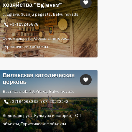
хозяйства “Egļavas”
c. Egļava, Susāju pagasts, Balvu novads
+371 29243878
Веломаршруты, Обьекты интереса,
Туристические объекты
Вилякская католическая
церковь
Baznīcas iela 56, Viļaka, Balvu novads
+371 64563332, +371 29522542
Веломаршруты, Культура и история, ТОП
объекты, Туристические объекты