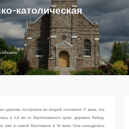
ко-католическая
е объекты
я церковь построена во второй половине 17 века, это
ась в 2,6 км от Балтинавского края, деревни Кейшу.
а уже в самой Балтиване в 18 веке. Она находилась