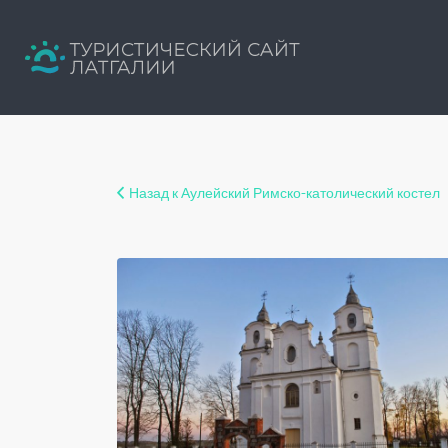
Искать:
Путеводитель твоего отдыха
Назад к Аулейский Римско-католический костел