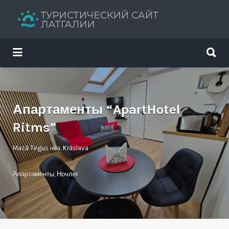
Искать:
Искать:
Путеводитель твоего отдыха
Апартаменты “ApartHotel
Ritms”
Mazā Tirgus iela, Krāslava
Апартаменты
,
Ночлег