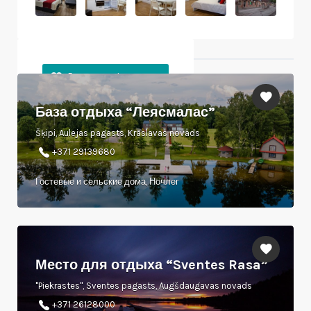
Ближайшие объекты
База отдыха “Леясмалас”
Šķipi, Aulejas pagasts, Krāslavas novads
+371 29139680
Гостевые и сельские дома, Ночлег
Место для отдыха “Sventes Rasa”
"Piekrastes", Sventes pagasts, Augšdaugavas novads
+371 26128000