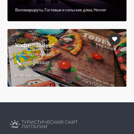
Веломаршруты, Гостевые и сельские дома, Ночлег
Кафе “Todes”
Rīgas ielā 58, Krāslava
+371 29166609
Кафе, Питание