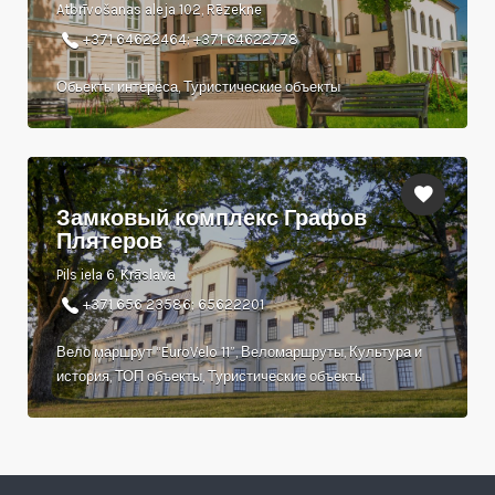
Atbrīvošanas aleja 102, Rēzekne
+371 64622464; +371 64622778
Обьекты интереса, Туристические объекты
Замковый комплекс Графов
Плятеров
Pils iela 6, Krāslava
+371 656 23586; 65622201
Вело маршрут “EuroVelo 11”, Веломаршруты, Культура и
история, ТОП объекты, Туристические объекты