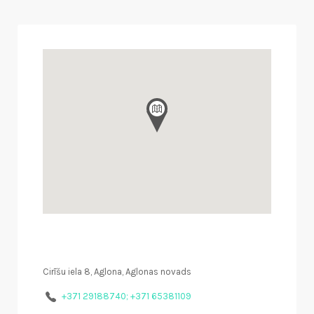
Cirīšu iela 8, Aglona, Aglonas novads
+371 29188740; +371 65381109