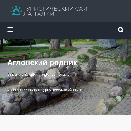
Искать:
Искать:
Путеводитель твоего отдыха
Аглонский родник
Cirīšu iela 8, Aglona, Aglonas novads
Обьекты интереса
,
Туристические объекты