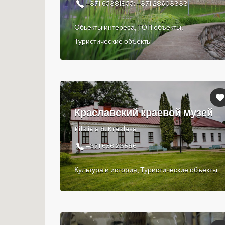
+371 65381855; +371 28603333
Обьекты интереса, ТОП объекты,
Туристические объекты
Краславский краевой музей
Pils iela 8. Krāslava
+371 656 23586
Культура и история, Туристические объекты