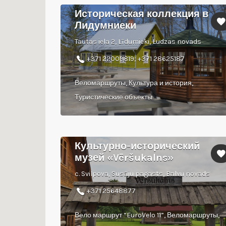
Историческая коллекция в
Лидумниеки
Tautas iela 2, Līdumieki, Ludzas novads
+371 22009819; +371 28625187
Веломаршруты, Культура и история,
Туристические объекты
Культурно-исторический
музей «Vēršukalns»
c. Svilpova, Susāju pagasts, Balvu novads
+371 25648877
Вело маршрут “EuroVelo 11”, Веломаршруты,