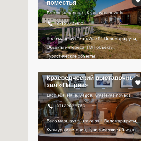
поместья
Ezernieku pagasts, Kraslavas novads
+371 25709610
Вело маршрут “EuroVelo 11”, Веломаршруты,
Обьекты интереса, ТОП объекты,
Туристические объекты
Краеведческий выставочный
зал «Патриа»
Lāčplēša iela 1a, Dagda, Kraslavas novads
+371 22038750
Вело маршрут “EuroVelo 11”, Веломаршруты,
Культура и история, Туристические объекты