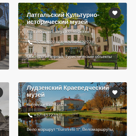
Латгальский Культурно-
исторический музей
Atbrīvošanas aleja 102, Rēzekne
+371 64622464; +371 64622778
Обьекты интереса, Туристические объекты
Лудзенский Краеведческий
музей
Kuļņeva iela 2, Ludza
+371 65723931
Вело маршрут “EuroVelo 11”, Веломаршруты,