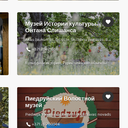
Музей Истории культуры
Онтана Слишанса
Akas laukums 1, c. Upīte, Šķilbēnu pagasts, Balvu novads
+371 29621058
Культура и история, Туристические объекты
Пиедруйский Волостной
музей
Piedruja, Piedrujas pagasts, Krāslavas novads
+371 28703566