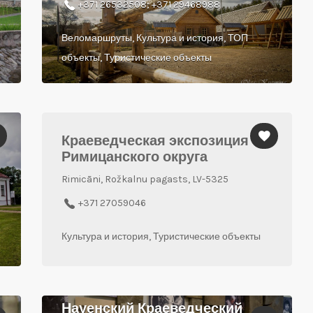
+371 26532508; +371 29468988
Веломаршруты, Культура и история, ТОП
объекты, Туристические объекты
Краеведческая экспозиция
Римицанского округа
Rimicāni, Rožkalnu pagasts, LV-5325
+371 27059046
Культура и история, Туристические объекты
Науенский Краеведческий