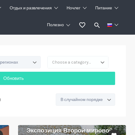
Отдых и развлечения
Ночлег
Питание
Полезно
 регионах
Choose a category…
Обновить
Сортировать
)
по:
Экспозиция Второй мировой