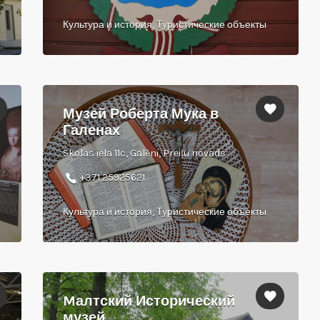
Культура и история, Туристические объекты
Музей Роберта Мука в
Галенах
Skolas iela 11c, Galēni, Preiļu novads
+371 25925621
Культура и история, Туристические объекты
Mалтский Исторический
музей