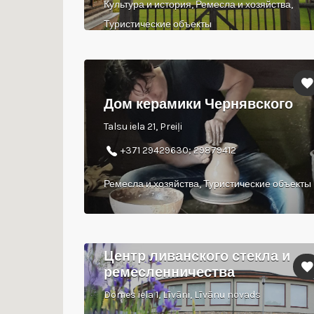
Культура и история, Ремесла и хозяйства,
Туристические объекты
Дом керамики Чернявского
Talsu iela 21, Preiļi
+371 29429630; 29879412
Ремесла и хозяйства, Туристические объекты
Центр ливанского стекла и
ремесленничества
Domes iela 1, Līvāni, Līvānu novads