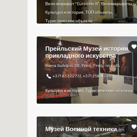
Вело маршрут “EuroVelo 11”, Веломаршруты,
Культура и история, ТОП объекты,
Туристические объекты
Прейльский Музей истории и
прикладного искусства
Raiņa bulvāris 28, Preiļi, Preiļu novads
+371 65322731, +371 25640398
Культура и история, Туристические объекты
Музей Военной техники