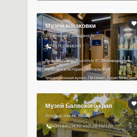
Музей шмаковки
Rīgas iela 22, Daugavpils
+371 25666201
Вело маршрут “EuroVelo 11”, Веломаршруты,
Культура и история, Латгальская
традиционная кухня, Питание, Туристические
объекты
Музей Балвского края
Brīvības iela 46, Balvi
+371 64521430, +371 28352770