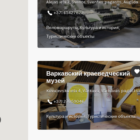
Alejas iela 7, Svente, Sventes pagasts, Augšdaugavas 
+371 65427822
Веломаршруты, Культура и история,
Туристические объекты
Варкавский краеведческий
музей
Kovaļevsku iela 4, Vārkava, Vārkavas pagasts, Preiļu novads, L
+371 27059046
Культура и история, Туристические объекты