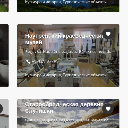
Культура и история, Туристические объекты
Наутренский краеведческий
музей
Rogovka, Nautrēnu pagasts, Rēzeknes novads
+371 29187765
Культура и история, Туристические объекты
Старообрядческая деревня
Cлутишки
Slutiški, Naujenes pagasts, Augšdaugavas novads