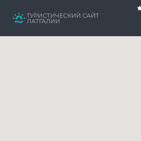
Искать:
Tavs brīvdienu ceļvedis