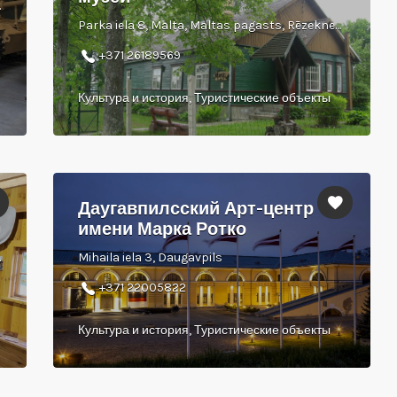
novads
Parka iela 8, Malta, Maltas pagasts, Rēzeknes novads
+371 26189569
Культура и история, Туристические объекты
Даугавпилсский Арт-центр
имени Марка Ротко
V-5337
Mihaila iela 3, Daugavpils
+371 22005822
Культура и история, Туристические объекты