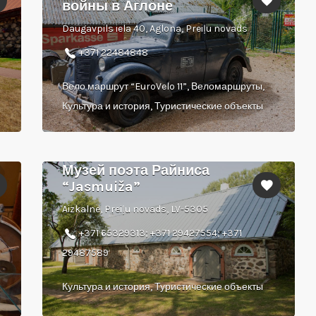
войны в Аглоне
Daugavpils iela 40, Aglona, Preiļu novads
+371 22484848
Вело маршрут “EuroVelo 11”, Веломаршруты,
Культура и история, Туристические объекты
Музей поэта Райниса
“Jasmuiža”
Aizkalne, Preiļu novads, LV-5305
+371 65329313; +371 29427554; +371
29487589
Культура и история, Туристические объекты