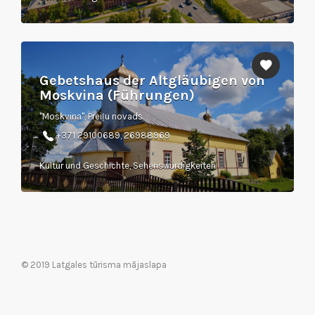
Gebetshaus der Altgläubigen von
Moskvina (Führungen)
"Moskvina", Preiļu novads
+371 29100689, 26988969
Kultur und Geschichte, Sehenswürdigkeiten
© 2019 Latgales tūrisma mājaslapa