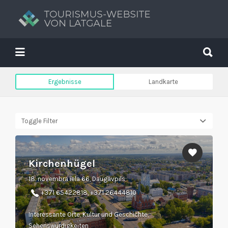
Suchen
nach:
Suchen
nach:
Tavs brīvdienu ceļvedis
Ergebnisse
Landkarte
Toggle Filter
Kirchenhügel
18. novembra iela 66, Daugavpils
+371 65422818, +371 26444810
Interessante Orte, Kultur und Geschichte,
Sehenswürdigkeiten