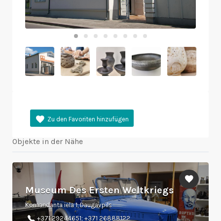
Objekte in der Nähe
Museum Des Ersten Weltkriegs
Komandanta iela 1, Daugavpils
+371 29244651; +371 26888122