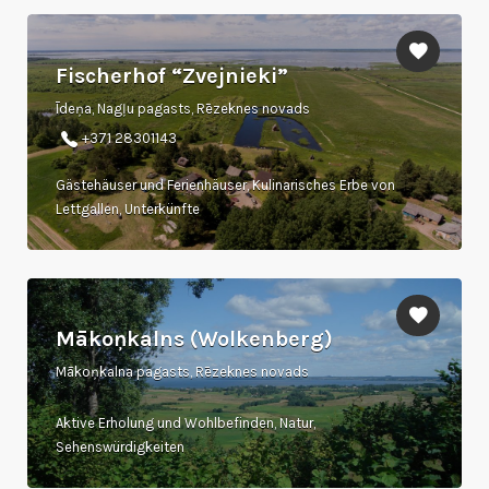
Fischerhof “Zvejnieki”
Īdeņa, Nagļu pagasts, Rēzeknes novads
+371 28301143
Gästehäuser und Ferienhäuser, Kulinarisches Erbe von
Lettgallen, Unterkünfte
Mākoņkalns (Wolkenberg)
Mākoņkalna pagasts, Rēzeknes novads
Aktive Erholung und Wohlbefinden, Natur,
Sehenswürdigkeiten