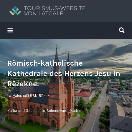
Suchen
nach:
Suchen
nach:
Tavs brīvdienu ceļvedis
Römisch-katholische
Kathedrale des Herzens Jesu in
Rēzekne.
Latgales ielā 88b, Rēzekne
Kultur und Geschichte
,
Sehenswürdigkeiten