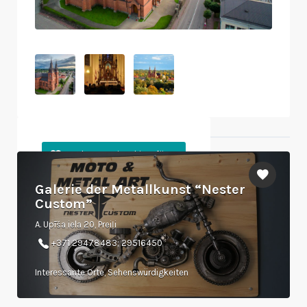
Objekte in der Nähe
Galerie der Metallkunst “Nester
Custom”
A. Upīša iela 20, Preiļi
+371 29478483; 29516450
Interessante Orte, Sehenswürdigkeiten